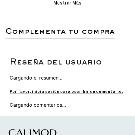
Mostrar Más
Evita el uso de detergentes fuertes,
ya que podrían alterar el material.
Deja secar al aire libre, siempre bajo
sombra, y nunca los metas a la
lavadora para conservar su forma y
complementa tu compra
durabilidad.
La
sandalia flip flop casual para hombre
en
MARRÓN y VERDE ofrece un estilo
Vintage
"Legends"
único para el Verano. Destaca por su
diseño temático de coches de carreras, siendo
resistente al agua y ultraligera.
Cargando el resumen…
Diseño Temático: Plantilla con
gráficos retro
de coches de carreras clásicos y la palabra
Por favor, inicia sesión para escribir un comentario.
"Legends" en tonos Verde Militar y Beige.
Capellada: Tira en Y fabricada en
SINTÉTICO
Cargando comentarios…
Marrón
, garantizando flexibilidad y durabilidad.
Funcionalidad: Construcción
SIN FORRO ni
PLANTILLA
para
máxima frescura
y secado
ultrarrápido en ambientes húmedos.
Estilo: Tonalidades
tierra (Marrón y Verde)
que
ofrecen un look maduro y natural, alternativa