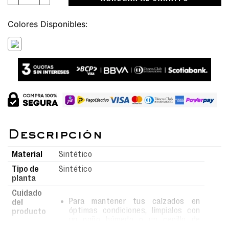
Colores
Material
Sintético
Tipo de
Sintético
planta
Cuidado
Para mantener tus calzados en
del
óptimas condiciones, límpialos con
producto
un paño húmedo o un cepillo de
cerdas suaves usando agua y jabón.