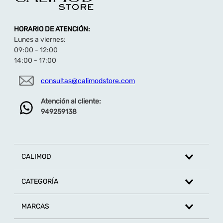
elegante al negro o azul.
Uso:
Chancla de Hombre Cartago
ideal para fin
de semana, playa, o un look
casual de verano
.
HORARIO DE ATENCIÓN:
Más Sandalias de Hombre aquí
Lunes a viernes:
09:00 - 12:00
14:00 - 17:00
consultas@calimodstore.com
Atención al cliente:
949259138
CALIMOD
CATEGORÍA
MARCAS