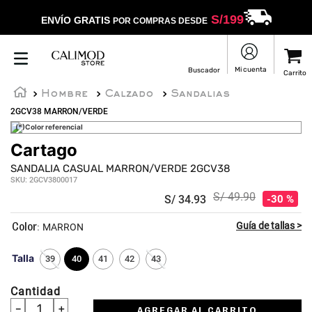
S/
199
ENVÍO GRATIS
POR COMPRAS DESDE
Hombre
Calzado
Sandalias
2GCV38 MARRON/VERDE
(*)Color referencial
Cartago
SANDALIA CASUAL MARRON/VERDE 2GCV38
SKU
:
2GCV3800017
S/
49
.
90
S/
34
.
93
30 %
:
MARRON
Talla
39
40
41
42
43
Cantidad
－
＋
AGREGAR AL CARRITO