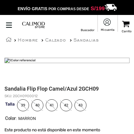
S/
199
ENVÍO GRATIS
POR COMPRAS DESDE
Hombre
Calzado
Sandalias
(*)Color referencial
Sandalia Flip Flop Camel/Azul 2GCH09
SKU
:
2GCH0900012
Talla
39
40
41
42
43
:
MARRON
Este producto no está disponible en este momento