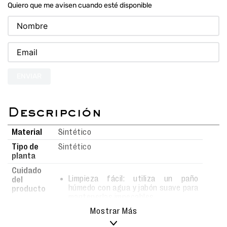
Quiero que me avisen cuando esté disponible
ENVIAR
Material
Sintético
Tipo de
Sintético
planta
Cuidado
Limpieza fácil: utiliza un paño
del
húmedo con agua y jabón suave para
producto
mantenerlas impecables.
Realiza la limpieza con movimientos
Mostrar Más
delicados para evitar rayar o dañar la
superficie.