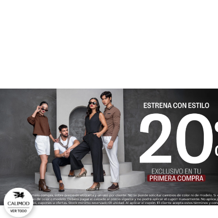
★
★
★
★
★
Tu nombre
Dirección de email
Escribe un comentario