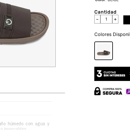
Cantidad
－
＋
Colores
 paño húmedo con agua y
as impecables.