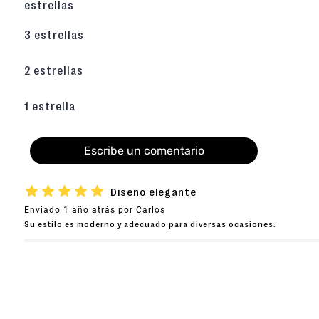
estrellas
3 estrellas
2 estrellas
1 estrella
Escribe un comentario
★
★
★
★
★
Diseño elegante
Enviado
1 año atrás
por
Carlos
Agregar comentario
Su estilo es moderno y adecuado para diversas ocasiones.
Título
Califica el producto de 1 a 5 estrellas