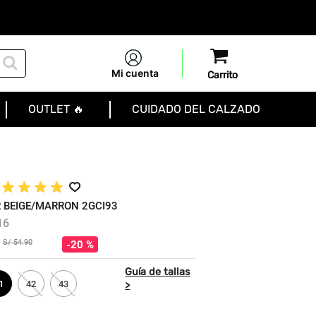
Mi cuenta
OUTLET 🔥
CUIDADO DEL CALZADO
★
★
★
★
R BEIGE/MARRON 2GCI93
16
S/
54
.
90
20 %
1
42
43