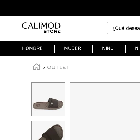
¿Qué deseas 
HOMBRE
MUJER
NIÑO
N
OUTLET