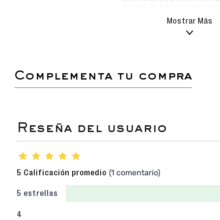
Realiza la limpieza con mo
evitar rayar o dañar la superf
Mostrar Más
Evita el uso de detergente
químicos que puedan afectar
Secado natural: deja que la
aire libre, siempre en u
proteger el color y el materia
No sumergir ni lavar en lavad
complementa tu compra
Sandalia slider ideal para el día a día.
Diseño moderno.
Suela anatómica, suave y flexible, que
comodidad y flexibilidad.
Perfecta para complementar tus looks de
temático y moderno.
★
★
★
★
★
(1 comentario)
5 Calificación promedio
5 estrellas
4