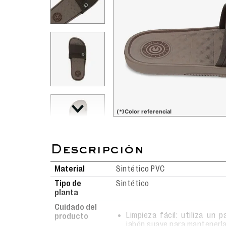
(*)Color referencial
Material
Sintético PVC
Tipo de
Sintético
planta
Cuidado del
Limpieza fácil: utiliza un
producto
jabón suave para mantenerl