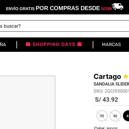
POR COMPRAS DESDE
ENVÍO GRATIS
S/
199
buscar?
IÑA
🛍️ SHOPPING DAYS 🛍️
MARCAS
Cartago
★
SANDALIA SLIDE
SKU
:
2GCI93000
S/
43
.
92
39
40
4
:
BEIGE