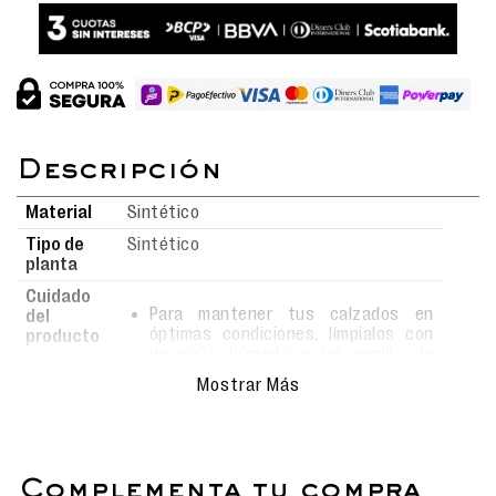
Material
Sintético
Tipo de
Sintético
planta
Cuidado
Para mantener tus calzados en
del
óptimas condiciones, límpialos con
producto
un paño húmedo o un cepillo de
cerdas suaves usando agua y jabón.
Mostrar Más
Evita el uso de detergentes fuertes,
ya que podrían alterar el material.
Deja secar al aire libre, siempre bajo
sombra, y nunca los metas a la
lavadora para conservar su forma y
complementa tu compra
durabilidad.