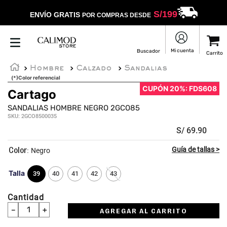
S/
199
ENVÍO GRATIS
POR COMPRAS DESDE
Hombre
Calzado
Sandalias
(*)Color referencial
CUPÓN 20%: FDS608
Cartago
SANDALIAS HOMBRE NEGRO 2GCO85
SKU
:
2GCO8500035
S/
69
.
90
:
Negro
Talla
39
40
41
42
43
Cantidad
－
＋
AGREGAR AL CARRITO