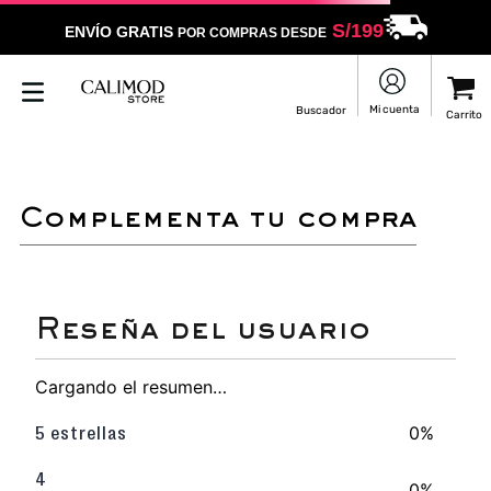
S/
199
ENVÍO GRATIS
POR COMPRAS DESDE
LO SENTIMOS
NO ENCONTRAMOS RESULTADOS QUE COINCIDAN CON
TU BÚSQUEDA
Puedes revisar la ortografía
Utilizar un término más general
Darle un vistazo a estos productos
que pueden interesarte