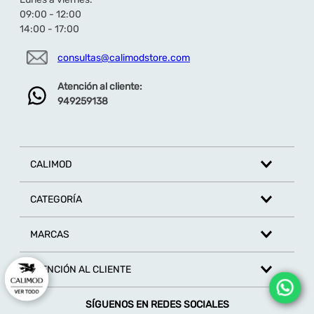
★
★
★
★
★
09:00 - 12:00
14:00 - 17:00
Tu nombre
consultas@calimodstore.com
Atención al cliente:
Dirección de email
949259138
Escribe un comentario
CALIMOD
CATEGORÍA
MARCAS
ENVIAR COMENTARIO
ATENCIÓN AL CLIENTE
SÍGUENOS EN REDES SOCIALES