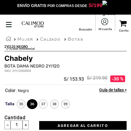
S/
199
ENVÍO GRATIS
POR COMPRAS DESDE
Mujer
Calzado
Botas
2YI120 NEGRO
(*)Color referencial
Chabely
BOTA DAMA NEGRO 2YI120
SKU
:
2YI12000004
S/
219
.
90
S/
153
.
93
30 %
:
Negro
Talla
35
36
37
38
39
Cantidad
－
＋
AGREGAR AL CARRITO