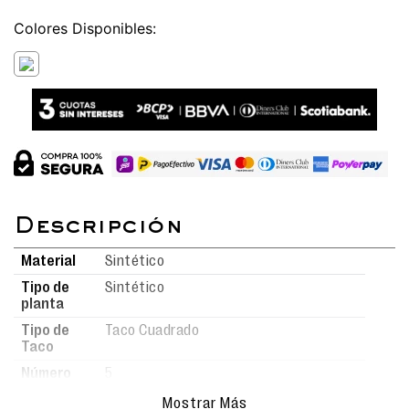
Colores
Material
Sintético
Tipo de
Sintético
planta
Tipo de
Taco Cuadrado
Taco
Número
5
de taco
Mostrar Más