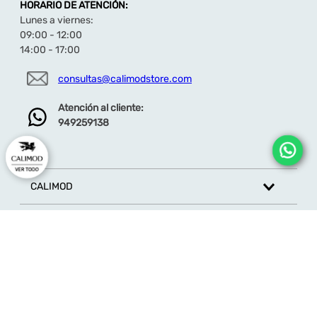
HORARIO DE ATENCIÓN:
hacen ideal para el uso diario, mientras que sus
Lunes a viernes:
acabados y detalles la elevan como una opción de
tendencia.
Descubre toda la colección de botas y
09:00 - 12:00
botines aquí
14:00 - 17:00
consultas@calimodstore.com
Atención al cliente:
949259138
CALIMOD
CATEGORÍA
MARCAS
ATENCIÓN AL CLIENTE