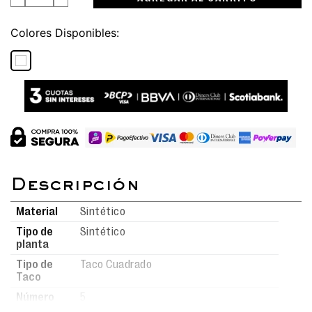
Colores
Material
Sintético
Tipo de
Sintético
planta
Tipo de
Taco Cuadrado
Taco
Número
5
de taco