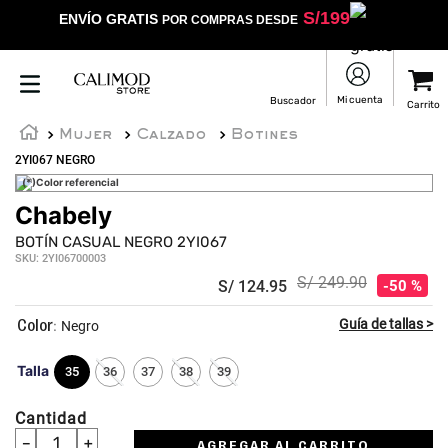
S/
199
ENVÍO GRATIS
POR COMPRAS DESDE
Mujer
Calzado
Botines
2YI067 NEGRO
(*)Color referencial
Chabely
BOTÍN CASUAL NEGRO 2YI067
SKU
:
2YI06700003
S/
249
.
90
S/
124
.
95
50 %
:
Negro
Talla
35
36
37
38
39
Cantidad
－
＋
AGREGAR AL CARRITO