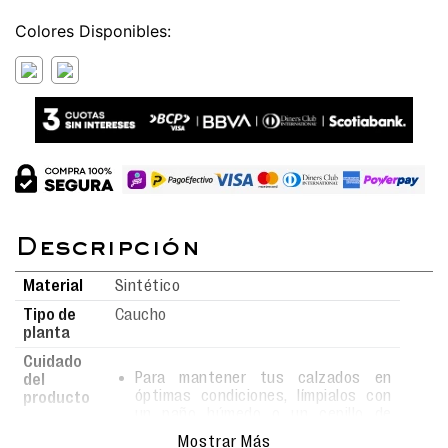
Colores
Material
Sintético
Tipo de
Caucho
planta
Cuidado
Para mantener tus calzados en
del
óptimas condiciones, límpialos con
producto
un paño húmedo o un cepillo de
cerdas suaves usando agua y jabón.
Mostrar Más