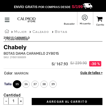
S/
199
ENVÍO GRATIS
POR COMPRAS DESDE
Mujer
Calzado
Botas
2YB015 CARAMELO
(*)Color referencial
Chabely
BOTAS DAMA CARAMELO 2YB015
SKU
:
2YB01500009
S/
239
.
90
S/
167
.
93
30 %
:
MARRON
Talla
35
36
37
38
39
Cantidad
－
＋
AGREGAR AL CARRITO