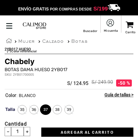
S/
199
ENVÍO GRATIS
POR COMPRAS DESDE
Mujer
Calzado
Botas
2YB017 HUESO
(*)Color referencial
Chabely
BOTAS DAMA HUESO 2YB017
SKU
:
2YB01700005
S/
249
.
90
S/
124
.
95
50 %
:
BLANCO
Talla
35
36
37
38
39
Cantidad
－
＋
AGREGAR AL CARRITO