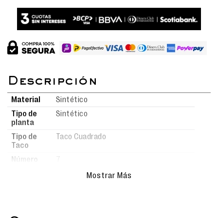
Material
Sintético
Tipo de
Sintético
planta
Tipo de
Taco Cuadrado
Taco
Número
7
de taco
Mostrar Más
Cuidado
Para mantener tus calzados en
del
óptimas condiciones, límpialos con
producto
un paño húmedo o un cepillo de
cerdas suaves usando agua y jabón.