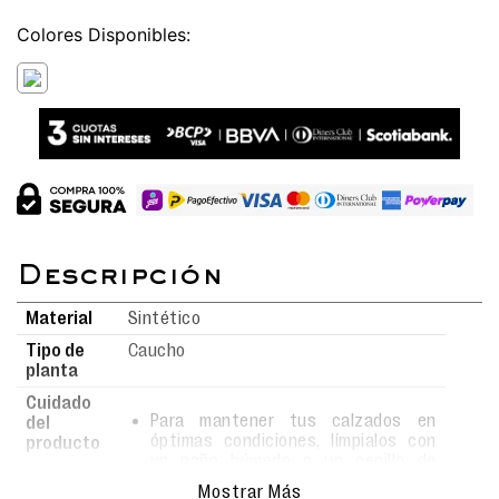
Colores
Material
Sintético
Tipo de
Caucho
planta
Cuidado
Para mantener tus calzados en
del
óptimas condiciones, límpialos con
producto
un paño húmedo o un cepillo de
cerdas suaves usando agua y jabón.
Mostrar Más