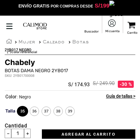
S/
199
ENVÍO GRATIS
POR COMPRAS DESDE
Mujer
Calzado
Botas
2YB017 NEGRO
(*)Color referencial
Chabely
BOTAS DAMA NEGRO 2YB017
SKU
:
2YB01700008
S/
249
.
90
S/
174
.
93
30 %
:
Negro
Talla
35
36
37
38
39
Cantidad
－
＋
AGREGAR AL CARRITO