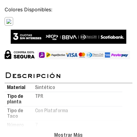
Colores
Material
Sintético
Tipo de
TPR
planta
Tipo de
Con Plataforma
Taco
Número
7
de taco
Mostrar Más