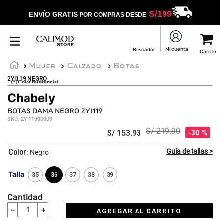
S/
199
ENVÍO GRATIS
POR COMPRAS DESDE
Mujer
Calzado
Botas
2YI119 NEGRO
(*)Color referencial
Chabely
BOTAS DAMA NEGRO 2YI119
SKU
:
2YI11900009
S/
219
.
90
S/
153
.
93
30 %
:
Negro
Talla
35
36
37
38
39
Cantidad
－
＋
AGREGAR AL CARRITO