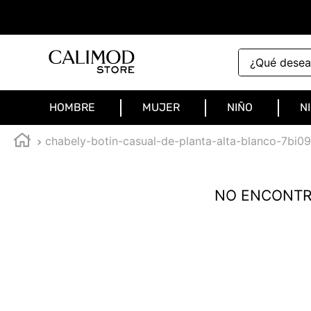
¿Qué deseas 
HOMBRE
MUJER
NIÑO
N
chabely-botin-casual-de-planta-alta-blanco-7bi0
NO ENCONTR