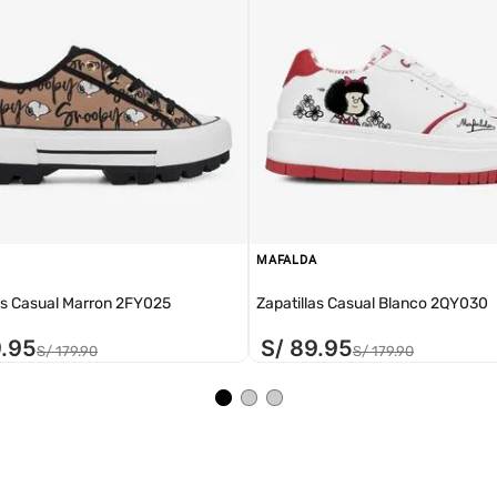
MAFALDA
as Casual Marron 2FY025
Zapatillas Casual Blanco 2QY030
9
.
95
S/
89
.
95
S/
179
.
90
S/
179
.
90