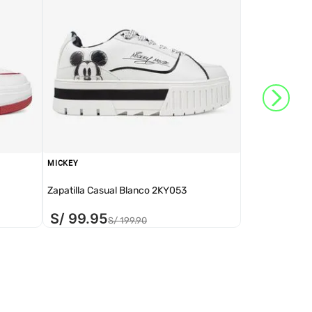
MICKEY
Zapatilla Casual Blanco 2KY053
S/
99
.
95
S/
199
.
90