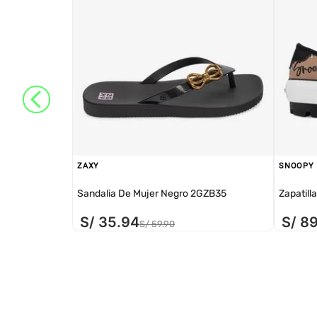
ZAXY
SNOOPY
Sandalia De Mujer Negro 2GZB35
Zapatill
S/
35
.
94
S/
8
S/
59
.
90