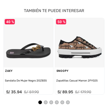
TAMBIÉN TE PUEDE INTERESAR
40 %
50 %
ZAXY
SNOOPY
Sandalia De Mujer Negro 2GZB35
Zapatillas Casual Marron 2FY025
S/
35
.
94
S/
89
.
95
S/
59
.
90
S/
179
.
90