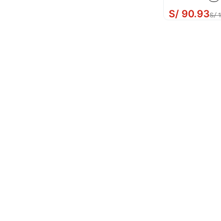
S/
90
.
93
S/