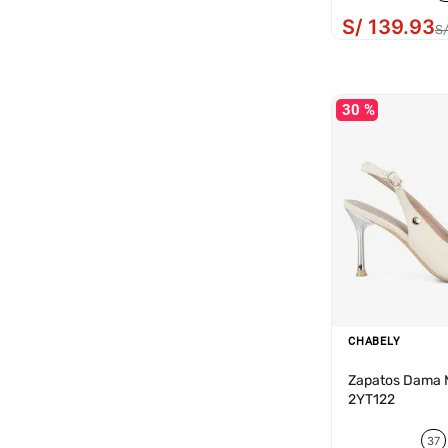
S/
139
.
93
S
30 %
CHABELY
Zapatos Dama M
2YT122
37