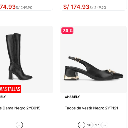
74
.
93
S/
174
.
93
S/
249
.
90
S/
249
.
90
30 %
ELY
CHABELY
s Dama Negro 2YB015
Tacos de vestir Negro 2YT121
36
35
36
37
39