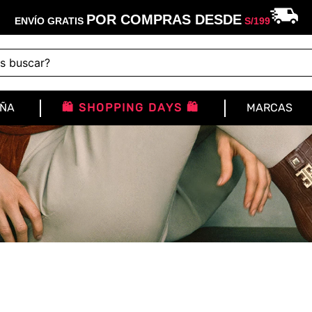
POR COMPRAS DESDE
ENVÍO GRATIS
S/
199
buscar?
IÑA
🛍️ SHOPPING DAYS 🛍️
MARCAS