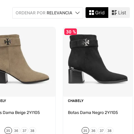
Grid
List
ORDENAR POR
RELEVANCIA
30 %
ELY
CHABELY
s Dama Beige 2YI105
Botas Dama Negro 2YI105
35
36
37
38
35
36
37
38