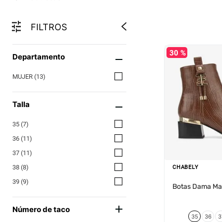
FILTROS
30 %
Departamento
MUJER
(
13
)
Talla
35
(
7
)
36
(
11
)
37
(
11
)
38
(
8
)
CHABELY
39
(
9
)
Botas Dama Ma
Número de taco
35
36
3