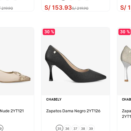
S/
153
.
93
S/
1
/
219
.
90
S/
219
.
90
30 %
30 %
CHABELY
CHAB
r Nude 2YT121
Zapatos Dama Negro 2YT126
Zapa
2YT1
9
35
36
37
38
39