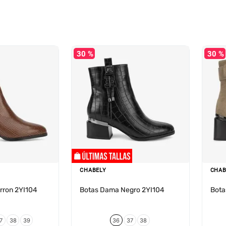
30 %
30 %
CHABELY
CHAB
rron 2YI104
Botas Dama Negro 2YI104
Bota
7
38
39
36
37
38