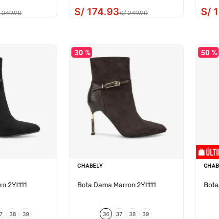
S/
174
.
93
S/
1
249
.
90
S/
249
.
90
30 %
50 %
CHABELY
CHAB
o 2YI111
Bota Dama Marron 2YI111
Bota
7
38
39
36
37
38
39