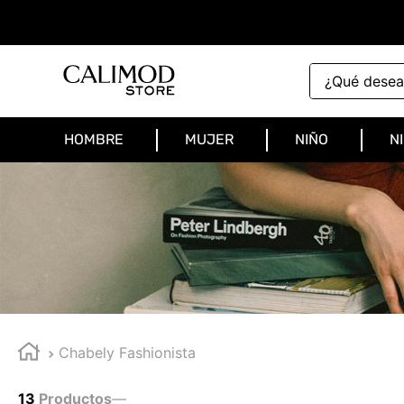
¿Qué deseas 
HOMBRE
MUJER
NIÑO
N
Chabely Fashionista
13
Productos
—