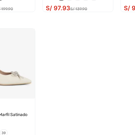
S/
97
.
93
S/
/
199
.
90
S/
139
.
90
arfil Satinado
39