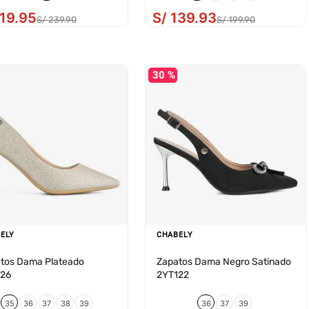
19
.
95
S/
139
.
93
S/
239
.
90
S/
199
.
90
30 %
ELY
CHABELY
tos Dama Plateado
Zapatos Dama Negro Satinado
26
2YT122
35
36
37
38
39
36
37
39