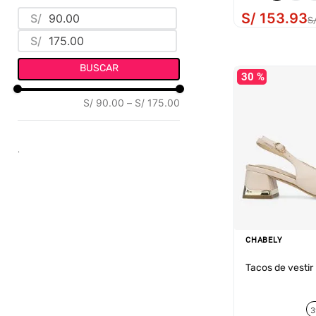
SINTÉTICO
(
9
)
S/
153
.
93
S/
S
S/
BUSCAR
30 %
S/ 90.00
–
S/ 175.00
.
CHABELY
Tacos de vesti
3