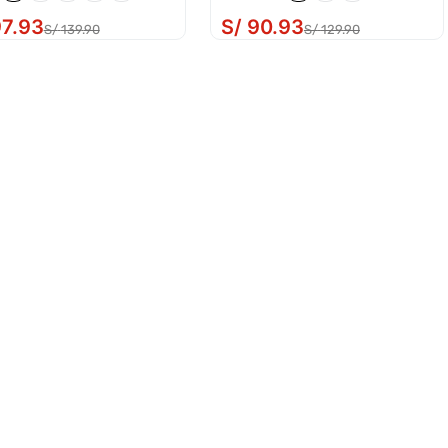
97
.
93
S/
90
.
93
S/
139
.
90
S/
129
.
90