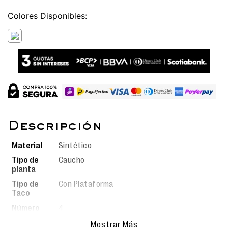
Colores
Material
Sintético
Tipo de
Caucho
planta
Tipo de
Con Plataforma
Taco
Número
4
de taco
Mostrar Más