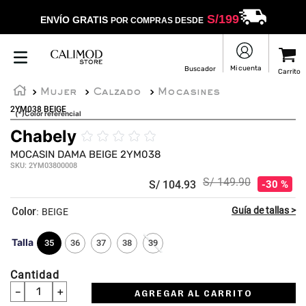
S/
199
ENVÍO GRATIS
POR COMPRAS DESDE
Mujer
Calzado
Mocasines
2YM038 BEIGE
(*)Color referencial
Chabely
☆
☆
☆
☆
☆
MOCASIN DAMA BEIGE 2YM038
SKU
:
2YM03800008
S/
149
.
90
S/
104
.
93
30 %
:
BEIGE
Talla
35
36
37
38
39
Cantidad
－
＋
AGREGAR AL CARRITO