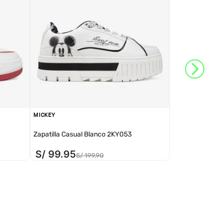
MICKEY
Zapatilla Casual Blanco 2KY053
S/
99
.
95
S/
199
.
90