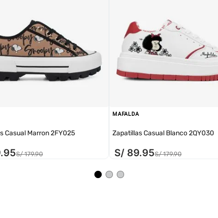
MAFALDA
as Casual Marron 2FY025
Zapatillas Casual Blanco 2QY030
9
.
95
S/
89
.
95
S/
179
.
90
S/
179
.
90