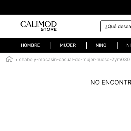
¿Qué deseas 
HOMBRE
MUJER
NIÑO
N
chabely-mocasin-casual-de-mujer-hueso-2ym030
NO ENCONTR