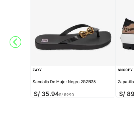
ZAXY
SNOOPY
Sandalia De Mujer Negro 2GZB35
Zapatill
S/
35
.
94
S/
8
S/
59
.
90