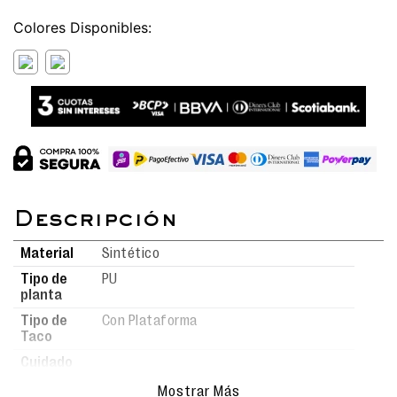
Colores
Material
Sintético
Tipo de
PU
planta
Tipo de
Con Plataforma
Taco
Cuidado
Para mantener tus calzados en
del
Mostrar Más
óptimas condiciones, límpialos con
producto