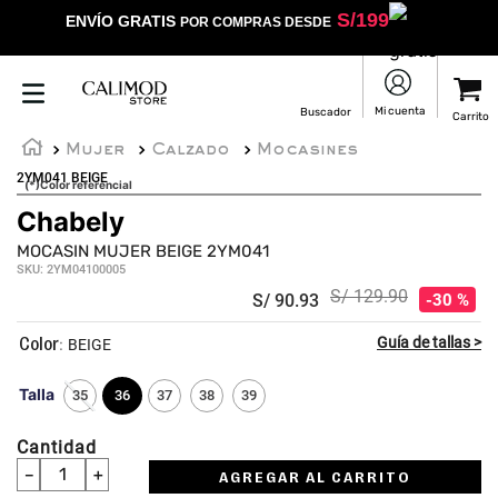
S/
199
ENVÍO GRATIS
POR COMPRAS DESDE
Mujer
Calzado
Mocasines
2YM041 BEIGE
(*)Color referencial
Chabely
MOCASIN MUJER BEIGE 2YM041
SKU
:
2YM04100005
S/
129
.
90
S/
90
.
93
30 %
:
BEIGE
Talla
35
36
37
38
39
Cantidad
－
＋
AGREGAR AL CARRITO