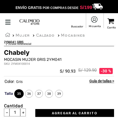
S/
199
ENVÍO GRATIS
POR COMPRAS DESDE
Mujer
Calzado
Mocasines
2YM041 GRIS
(*)Color referencial
Chabely
MOCASIN MUJER GRIS 2YM041
SKU
:
2YM04100014
S/
129
.
90
S/
90
.
93
30 %
:
Gris
Talla
35
36
37
38
39
Cantidad
－
＋
AGREGAR AL CARRITO