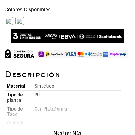
Colores
Material
Sintético
Tipo de
PU
planta
Tipo de
Con Plataforma
Taco
Cuidado
Para mantener tus calzados en
del
Mostrar Más
óptimas condiciones, límpialos con
producto