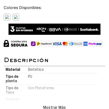
Colores
Material
Sintético
Tipo de
PU
planta
Tipo de
Con Plataforma
Taco
Cuidado
Para mantener tus calzados en
del
Mostrar Más
óptimas condiciones, límpialos con
producto