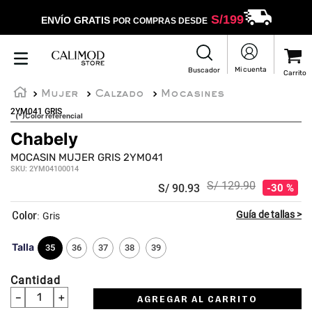
S/
199
ENVÍO GRATIS
POR COMPRAS DESDE
Mujer
Calzado
Mocasines
2YM041 GRIS
(*)Color referencial
Chabely
MOCASIN MUJER GRIS 2YM041
SKU
:
2YM04100014
S/
129
.
90
S/
90
.
93
30 %
:
Gris
Talla
35
36
37
38
39
Cantidad
－
＋
AGREGAR AL CARRITO