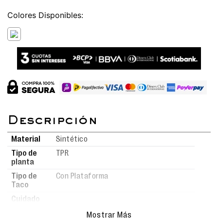
Colores
Material
Sintético
Tipo de
TPR
planta
Tipo de
Con Plataforma
Taco
Cuidado
Para mantener tus calzados en
del
Mostrar Más
óptimas condiciones, límpialos con
producto