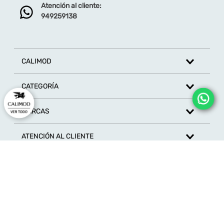
Atención al cliente:
Dirección de email
949259138
Escribe un comentario
CALIMOD
CATEGORÍA
MARCAS
ENVIAR COMENTARIO
ATENCIÓN AL CLIENTE
SÍGUENOS EN REDES SOCIALES