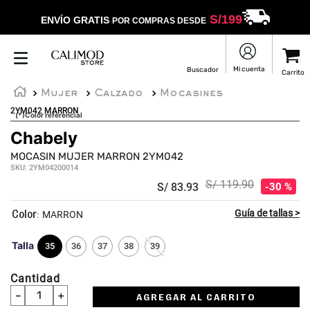
S/
199
ENVÍO GRATIS
POR COMPRAS DESDE
Mujer
Calzado
Mocasines
2YM042 MARRON
(*)Color referencial
Chabely
☆
☆
☆
☆
☆
MOCASIN MUJER MARRON 2YM042
SKU
:
2YM04200014
S/
119
.
90
S/
83
.
93
30 %
:
MARRON
Talla
35
36
37
38
39
Cantidad
－
＋
AGREGAR AL CARRITO