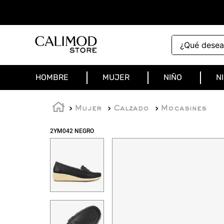
¿Qué deseas 
HOMBRE
MUJER
NIÑO
N
Mujer
Calzado
Mocasines
2YM042 NEGRO