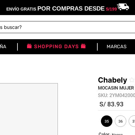
POR COMPRAS DESDE
ENVÍO GRATIS
S/
199
buscar?
IÑA
🛍️ SHOPPING DAYS 🛍️
MARCAS
Chabely
☆
MOCASIN MUJER
SKU
:
2YM04200
S/
83
.
93
35
36
3
:
Negro