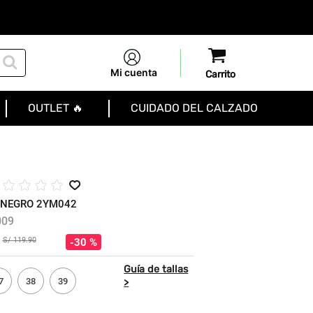
Mi cuenta
OUTLET 🔥
CUIDADO DEL CALZADO
☆
☆
☆
☆
 NEGRO 2YM042
009
S/
119
.
90
30 %
7
38
39