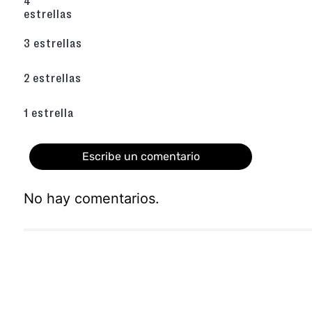
4
homogénea, permitiéndote caminar durante ho
estrellas
Color Negro Esencial y Atemporal
: El t
capellada lo convierte en una pieza todote
3 estrellas
de combinar con pantalones de vestir, f
sastres modernos.
Suela de TPR de Alta Resistencia
: Desarr
2 estrellas
de
TPR (Goma Termoplástica)
, un mater
excelente flexibilidad, gran durabilidad fren
sus propiedades antideslizantes para una pi
1 estrella
Adquiérelas haciendo
haz click aquí
.
Escribe un comentario
No hay comentarios.
Agregar comentario
Título
Califica el producto de 1 a 5 estrellas