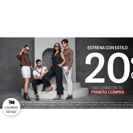
★
★
★
★
★
Tu nombre
Dirección de email
Escribe un comentario