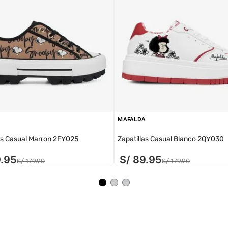
MAFALDA
as Casual Marron 2FY025
Zapatillas Casual Blanco 2QY030
9
.
95
S/
89
.
95
S/
179
.
90
S/
179
.
90