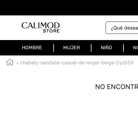
¿Qué deseas 
HOMBRE
MUJER
NIÑO
N
chabely-sandalia-casual-de-mujer-beige-2ys550
NO ENCONTR