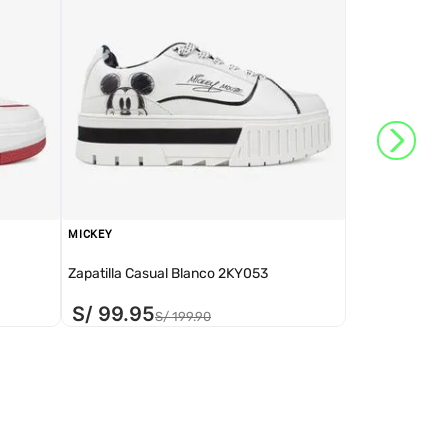
MICKEY
Zapatilla Casual Blanco 2KY053
S/
99
.
95
S/
199
.
90