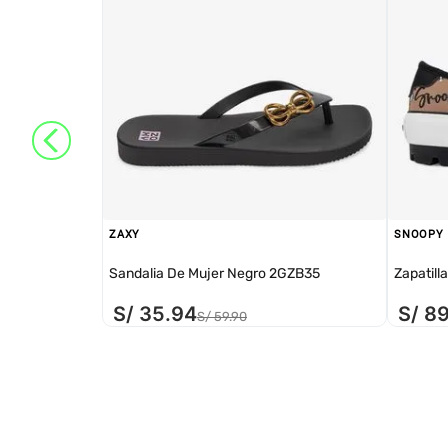
ZAXY
SNOOPY
Sandalia De Mujer Negro 2GZB35
Zapatill
S/
35
.
94
S/
8
S/
59
.
90