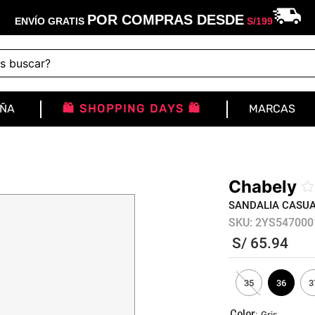
POR COMPRAS DESDE
ENVÍO GRATIS
S/
199
buscar?
IÑA
🛍️ SHOPPING DAYS 🛍️
MARCAS
Chabely
☆
SANDALIA CASUA
SKU
:
2YS547000
S/
65
.
94
35
36
3
:
Gris