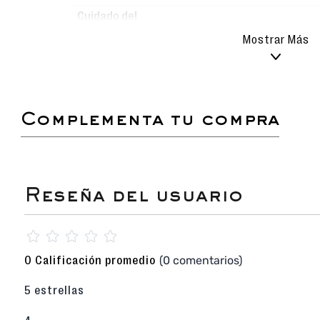
Cuidado del
Para mantener tus zapatos 
producto
Mostrar Más
límpialos con un paño húmed
suaves usando agua y jabón
Evita el uso de detergentes
alterar el material.
Deja secar al aire libre, sie
los metas a la lavadora pa
durabilidad.
complementa tu compra
Con un diseño audaz y un acabado metálico
estas sandalias de plataforma son la elección 
urbano y funcional. La suela chunky de 5.5 cm 
Planta de PU garantiza que sean sorprende
ideales para fines de semana, reuniones info
toque moderno y cómodo a tus outfits de Prima
☆
☆
☆
☆
☆
Sandalia Plataforma de Dama
de línea Casu
(0 comentarios)
0 Calificación promedio
tira ancha y tira de tobillo ajustable.
Capellada 100% Sintética con acabado meta
brinda un brillo sofisticado.
5 estrellas
Plataforma de 5.5 CM
de altura en Planta
asegura una pisada ultraligera y amortiguada