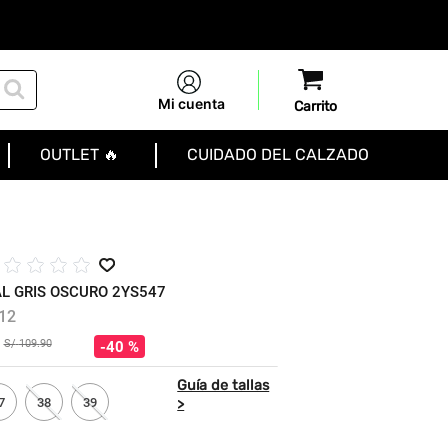
Mi cuenta
OUTLET 🔥
CUIDADO DEL CALZADO
☆
☆
☆
☆
L GRIS OSCURO 2YS547
12
S/
109
.
90
40 %
7
38
39