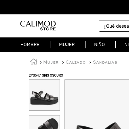
¿Qué deseas 
HOMBRE
MUJER
NIÑO
N
Mujer
Calzado
Sandalias
2YS547 GRIS OSCURO