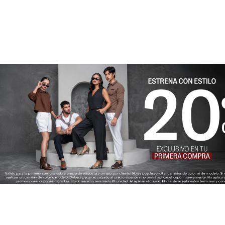
★
★
★
★
★
Tu nombre
Dirección de email
Escribe un comentario