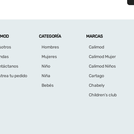
IMOD
CATEGORÍA
MARCAS
sotros
Hombres
Calimod
endas
Mujeres
Calimod Mujer
ntáctanos
Niño
Calimod Niños
trea tu pedido
Niña
Cartago
Bebés
Chabely
Children’s club