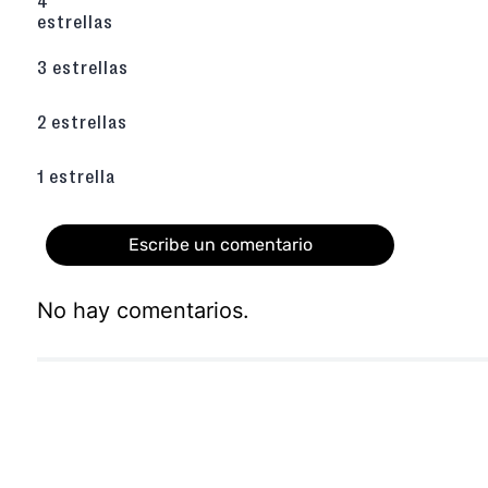
4
Plantilla confort y Forro Sintético, dise
estrellas
pisada suave durante todo el día.
Planta alta, que estiliza la figura sin la inc
3 estrellas
¿El tacón es cómodo?
Sí, al ser una plata
de PU, es un diseño muy ligero que ofrec
2 estrellas
sandalia plana con la altura de un tacón.
¿Con qué combinarlas?
Son el toque mode
looks de lino, vestidos blancos, o outfits 
1 estrella
claros para un estilo minimalista y elegante.
Descubre toda la colección de sandalias aquí
Escribe un comentario
No hay comentarios.
Agregar comentario
Título
Califica el producto de 1 a 5 estrellas