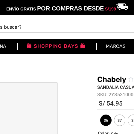
POR COMPRAS DESDE
ENVÍO GRATIS
S/
199
buscar?
IÑA
🛍️ SHOPPING DAYS 🛍️
MARCAS
Chabely
☆
SANDALIA CASUA
SKU
:
2YS531000
S/
54
.
95
36
37
3
:
Gris