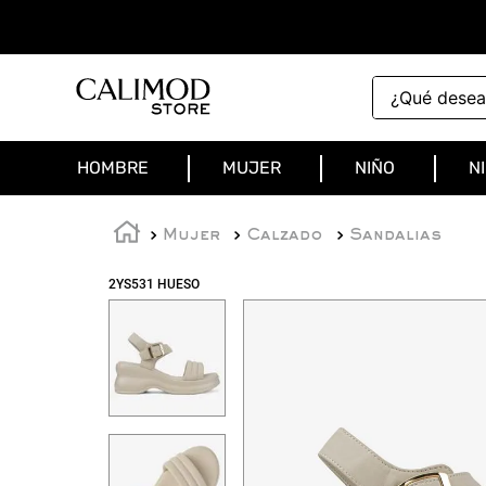
¿Qué deseas 
HOMBRE
MUJER
NIÑO
N
Mujer
Calzado
Sandalias
2YS531 HUESO