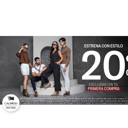
★
★
★
★
★
Tu nombre
Dirección de email
Escribe un comentario