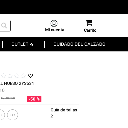
Mi cuenta
OUTLET 🔥
CUIDADO DEL CALZADO
☆
☆
☆
☆
L HUESO 2YS531
10
S/
109
.
90
50 %
8
39