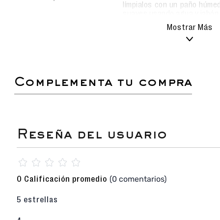
límpialos con un paño húmed
suaves usando agua y jabón
Evita el uso de detergentes
Mostrar Más
alterar el material.
Deja secar al aire libre, sie
los metas a la lavadora pa
durabilidad.
complementa tu compra
Estas sandalias de cuña Chabely son la piez
trendy y ultra-cómodo. El diseño presenta un
(puffy) en un suave tono Hueso (Nude/Hueso)
una plataforma esculpida de 5.5 cm. Fabrica
plantilla confort, son increíblemente ligeras y e
uso diario donde se requiere un look lu
amortiguación.
Sandalia de Cuña Casual de Dama
con plata
☆
☆
☆
☆
☆
tira acolchada (puffy) que es tendencia.
Color BEIGE (Nude/Hueso) Total Look, un ton
(0 comentarios)
0 Calificación promedio
alarga visualmente la pierna.
Plataforma de PU (Poliuretano) de 5.5 cm de
5 estrellas
ligereza, flexibilidad y una amortiguación exc
Tira Trasera Ajustable con hebilla metá
sujeción segura y personalizada.