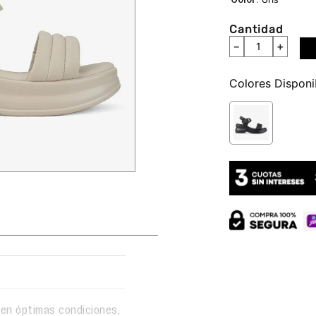
Cantidad
－
＋
Colores
en óptimas condiciones,