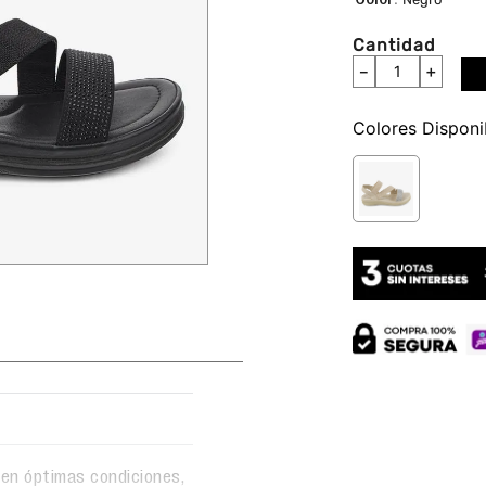
Cantidad
－
＋
Colores
en óptimas condiciones,