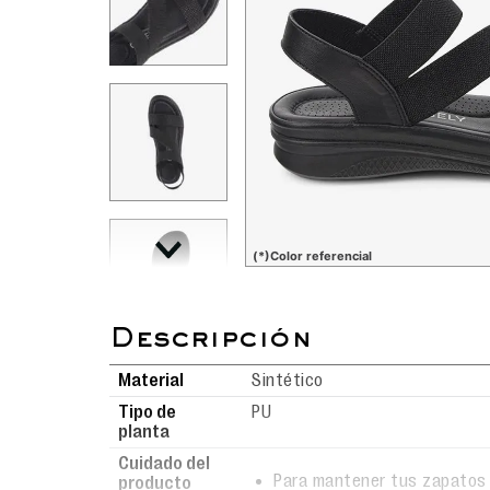
(*)Color referencial
Material
Sintético
Tipo de
PU
planta
Cuidado del
Para mantener tus zapatos 
producto