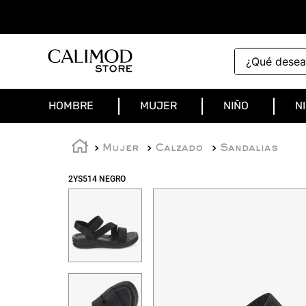
¿Qué deseas 
HOMBRE
MUJER
NIÑO
N
Mujer
Calzado
Sandalias
2YS514 NEGRO