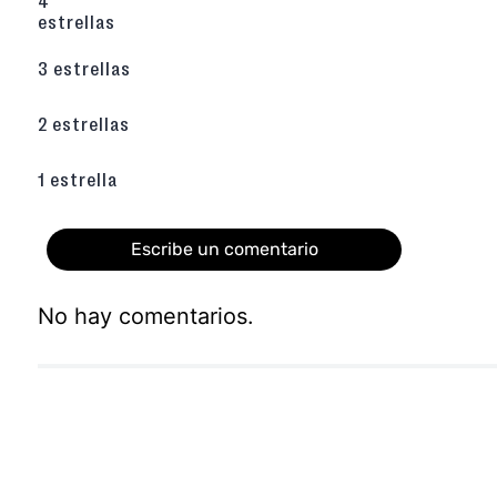
4
Capellada, Forro y Plantilla 100% Sintétic
estrellas
mantenimiento y uso veraniego.
3 estrellas
¿El diseño es cómodo?
Sí, el sistema de tir
ligera de PU están diseñados para la como
adaptabilidad al pie.
2 estrellas
¿Con qué combinarlas?
Son perfectas con l
o vestidos casuales. El strass negro te perm
tarde-noche sin perder la comodidad.
1 estrella
Descubre toda la colección de sandalias aquí
Escribe un comentario
No hay comentarios.
Agregar comentario
Título
Califica el producto de 1 a 5 estrellas