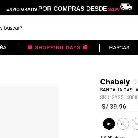
POR COMPRAS DESDE
ENVÍO GRATIS
S/
199
buscar?
IÑA
🛍️ SHOPPING DAYS 🛍️
MARCAS
Chabely
☆
SANDALIA CASUA
SKU
:
2YS514000
S/
39
.
96
35
36
3
:
Negro