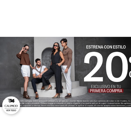
★
★
★
★
★
Tu nombre
Dirección de email
Escribe un comentario