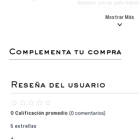
límpialos con un paño húmed
suaves usando agua y jabón
Evita el uso de detergentes
Mostrar Más
alterar el material.
Deja secar al aire libre, sie
los metas a la lavadora pa
durabilidad.
complementa tu compra
Estas sandalias son la definición de confort 
diseño combina tiras elásticas para un ajuste
una banda frontal decorada con strass negro, cr
sofisticado. Su plataforma ligera de PU de 3.5 c
elásticas garantizan una pisada ultraligera
diario y paseos de tarde.
Sandalia Casual de Dama
con diseño flexible 
Color NEGRO Total Look, un tono clási
☆
☆
☆
☆
☆
versatilidad.
Tiras Elásticas en el tobillo y el empeine pa
(0 comentarios)
0 Calificación promedio
rápido sin necesidad de hebillas.
Detalle de Strass Negro en la tira frontal,
5 estrellas
brillo chic.
Plataforma de PU (Poliuretano) de 3.5 cm de
ligereza, flexibilidad y amortiguación.