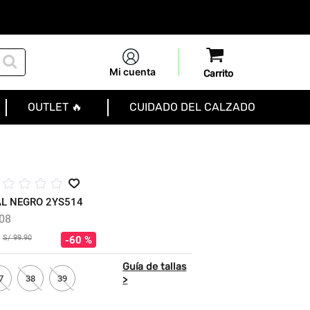
Mi cuenta
OUTLET 🔥
CUIDADO DEL CALZADO
☆
☆
☆
☆
L NEGRO 2YS514
08
S/
99
.
90
60 %
7
38
39