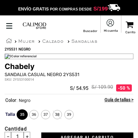
S/
199
ENVÍO GRATIS
POR COMPRAS DESDE
Mujer
Calzado
Sandalias
2YS531 NEGRO
(*)Color referencial
Chabely
☆
☆
☆
☆
☆
SANDALIA CASUAL NEGRO 2YS531
SKU
:
2YS53100014
S/
109
.
90
S/
54
.
95
50 %
:
Negro
Talla
35
36
37
38
39
Cantidad
－
＋
AGREGAR AL CARRITO