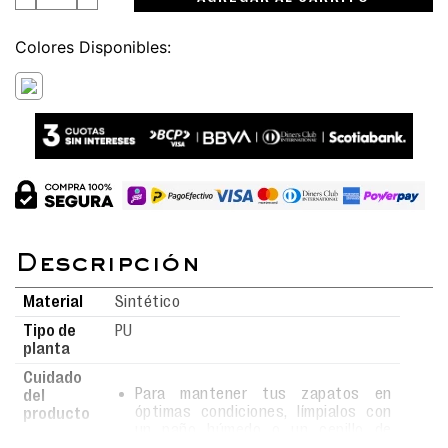
Colores
Material
Sintético
Tipo de
PU
planta
Cuidado
Para mantener tus zapatos en
del
óptimas condiciones, límpialos con
producto
un paño húmedo o un cepillo de
cerdas suaves usando agua y jabón.