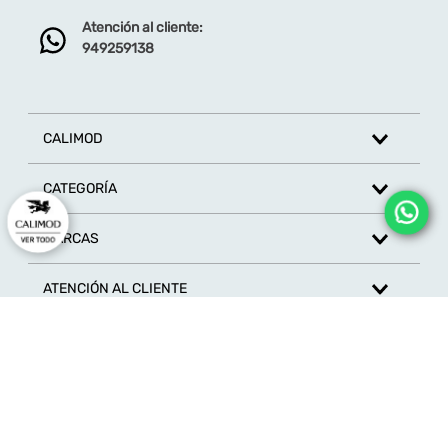
Atención al cliente:
Dirección de email
949259138
Escribe un comentario
CALIMOD
CATEGORÍA
MARCAS
ENVIAR COMENTARIO
ATENCIÓN AL CLIENTE
SÍGUENOS EN REDES SOCIALES