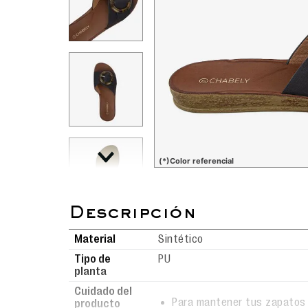
(*)Color referencial
Material
Sintético
Tipo de
PU
planta
Cuidado del
Para mantener tus zapatos 
producto