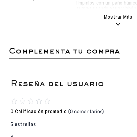
límpialos con un paño húmed
suaves usando agua y jabón
Evita el uso de detergentes
Mostrar Más
alterar el material.
Deja secar al aire libre, sie
los metas a la lavadora pa
durabilidad.
complementa tu compra
Estas sandalias Slide Flat combinan la máxim
un diseño vintage sofisticado. La banda an
complementa con una hebilla circular de resi
(tortoise shell), creando un look elegante y at
realzar tus outfits de verano, brindan 
confortable gracias a su plataforma de PU y su
Sandalia Slide Flat casual de dama
con di
estilo atemporal.
☆
☆
☆
☆
☆
Color principal NEGRO en la capellada
Marrón/Madera, una combinación clásica y ver
(0 comentarios)
0 Calificación promedio
Hebilla Circular de Resina con estampado care
es el punto focal sofisticado del calzado.
5 estrellas
Planta de PU (Poliuretano) de 2.5 cm de pla
ligereza, flexibilidad y amortiguación.
Capellada, Forro y Plantilla 100% Sinté