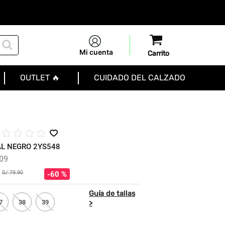
Mi cuenta
OUTLET 🔥
CUIDADO DEL CALZADO
☆
☆
☆
☆
L NEGRO 2YS548
09
S/
79
.
90
60 %
7
38
39