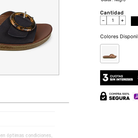
Cantidad
－
＋
Colores
en óptimas condiciones,