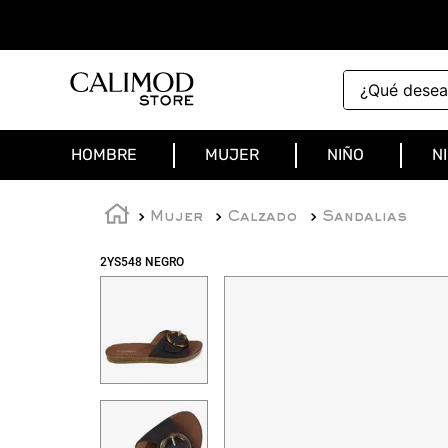
¿Qué deseas 
HOMBRE
MUJER
NIÑO
N
Mujer
Calzado
Sandalias
2YS548 NEGRO