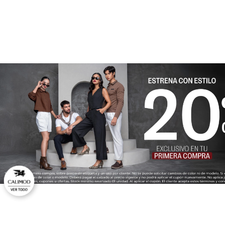
★
★
★
★
★
Tu nombre
Dirección de email
Escribe un comentario