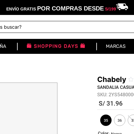
POR COMPRAS DESDE
ENVÍO GRATIS
S/
199
buscar?
IÑA
🛍️ SHOPPING DAYS 🛍️
MARCAS
Chabely
☆
SANDALIA CASUA
SKU
:
2YS548000
S/
31
.
96
35
36
3
:
Negro