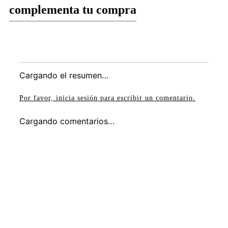
sombra, y nunca los metas a la
complementa tu compra
lavadora para conservar su forma y
durabilidad.
Esta
sandalia casual de cuña Chabely
es el
equilibrio perfecto entre estilo moderno y máxima
comodidad. Su diseño en tono Oro (o beige dorado,
como se ve en la imagen) y su planta alta la
Cargando el resumen…
convierten en una opción versátil y chic, ideal para
el uso diario y el clima cálido.
Por favor, inicia sesión para escribir un comentario.
Cargando comentarios…