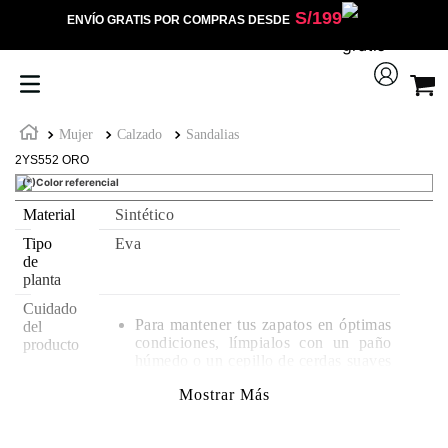
S/
199
ENVÍO GRATIS
POR COMPRAS DESDE
Mujer
Calzado
Sandalias
2YS552 ORO
(*)Color referencial
Material
Sintético
Tipo
Eva
de
planta
Cuidado
Para mantener tus zapatos en óptimas
del
condiciones, límpialos con un paño
producto
húmedo o un cepillo de cerdas suaves
usando agua y jabón.
Mostrar Más
Evita el uso de detergentes fuertes, ya
que podrían alterar el material.
Deja secar al aire libre, siempre bajo