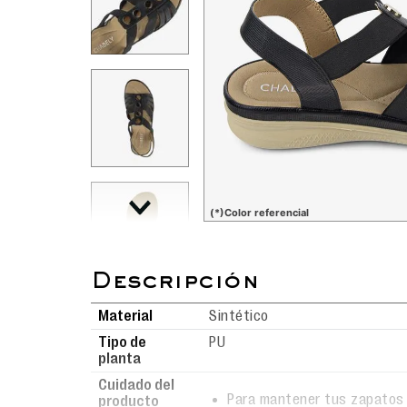
(*)Color referencial
Material
Sintético
Tipo de
PU
planta
Cuidado del
Para mantener tus zapatos 
producto