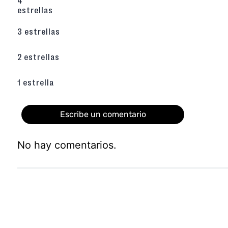
4
Capellada, Forro y Plantilla 100% Sintéti
estrellas
mantenimiento y uso veraniego.
3 estrellas
¿Necesita hebilla o velcro?
No, el siste
permite un calce sencillo y un ajuste firme sin
¿Con qué combinarlas?
Son perfectas c
2 estrellas
leggings, capris o vestidos casuales, usan
complementar los remaches.
1 estrella
Descubre toda la colección de sandalias aquí
Escribe un comentario
No hay comentarios.
Agregar comentario
Título
Califica el producto de 1 a 5 estrellas