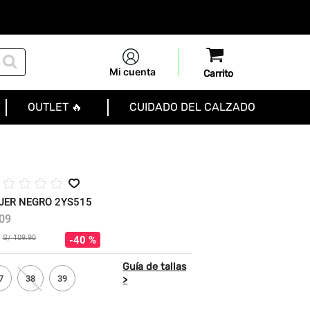
Mi cuenta
OUTLET 🔥
CUIDADO DEL CALZADO
☆
☆
☆
☆
JER NEGRO 2YS515
09
S/
109
.
90
40 %
7
38
39