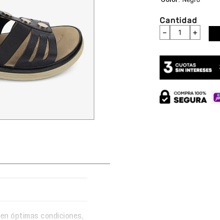
Cantidad
－
＋
en óptimas condiciones,