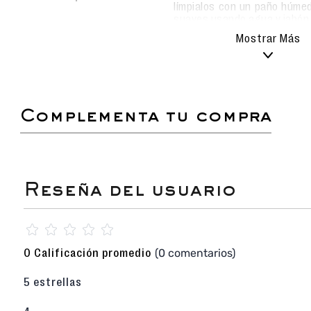
límpialos con un paño húmed
suaves usando agua y jabón
Evita el uso de detergentes
Mostrar Más
alterar el material.
Deja secar al aire libre, sie
los metas a la lavadora pa
durabilidad.
complementa tu compra
Estas sandalias son la definición de confort y
diseño de tiras elásticas en Negro ofrece un aj
seguro, mientras que las aplicaciones circul
toque moderno y sofisticado. Su planta de PU (
las hacen ideales para caminar durante ho
pisada ligera para tu uso diario.
Sandalia Casual de Dama
con diseño flexibl
Tiras Elásticas en la capellada, que asegur
☆
☆
☆
☆
☆
rápido a diferentes anchos de pie.
Color Negro que ofrece máxima versatilidad 
(0 comentarios)
0 Calificación promedio
atuendo.
Aplicación Circular Dorada: Remaches me
5 estrellas
acabado trendy.
Plataforma de PU (Poliuretano) de 4 cm de a
ligereza, flexibilidad y amortiguación.