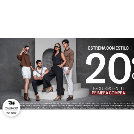
★
★
★
★
★
Tu nombre
Dirección de email
Escribe un comentario