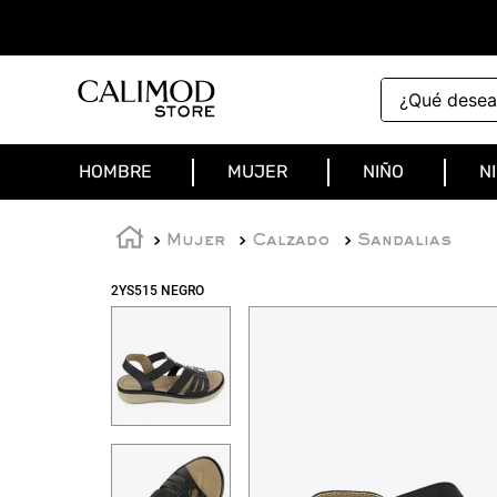
¿Qué deseas 
HOMBRE
MUJER
NIÑO
N
Mujer
Calzado
Sandalias
2YS515 NEGRO