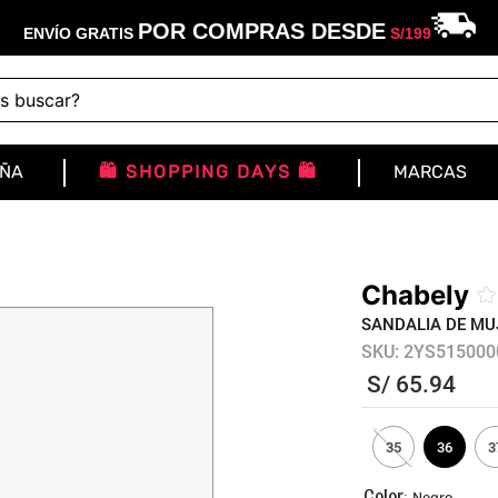
POR COMPRAS DESDE
ENVÍO GRATIS
S/
199
buscar?
IÑA
🛍️ SHOPPING DAYS 🛍️
MARCAS
Chabely
☆
SANDALIA DE MU
SKU
:
2YS515000
S/
65
.
94
35
36
3
:
Negro