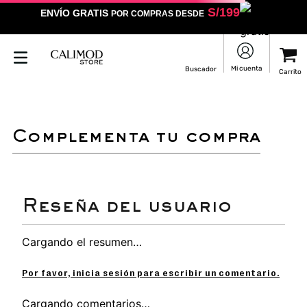
S/
199
ENVÍO GRATIS
POR COMPRAS DESDE
LO SENTIMOS
NO ENCONTRAMOS RESULTADOS QUE COINCIDAN CON
TU BÚSQUEDA
Puedes revisar la ortografía
Utilizar un término más general
Darle un vistazo a estos productos
que pueden interesarte