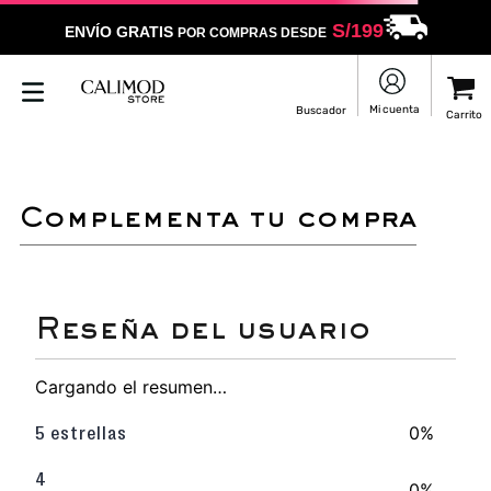
S/
199
ENVÍO GRATIS
POR COMPRAS DESDE
LO SENTIMOS
NO ENCONTRAMOS RESULTADOS QUE COINCIDAN CON
TU BÚSQUEDA
Puedes revisar la ortografía
Utilizar un término más general
Darle un vistazo a estos productos
que pueden interesarte