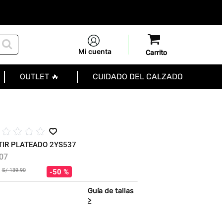
Mi cuenta
OUTLET 🔥
CUIDADO DEL CALZADO
☆
☆
☆
☆
TIR PLATEADO 2YS537
07
S/
139
.
90
50 %