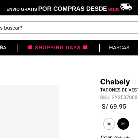
POR COMPRAS DESDE
ENVÍO GRATIS
S/
199
buscar?
IÑA
🛍️ SHOPPING DAYS 🛍️
MARCAS
Chabely
☆
TACONES DE VES
SKU
:
2YS537000
S/
69
.
95
36
39
:
Plateado