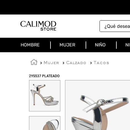
¿Qué deseas 
HOMBRE
MUJER
NIÑO
N
Mujer
Calzado
Tacos
2YS537 PLATEADO