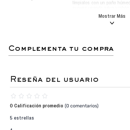
límpialos con un paño húmed
suaves usando agua y jabón
Evita el uso de detergentes
Mostrar Más
alterar el material.
Deja secar al aire libre, sie
los metas a la lavadora pa
durabilidad.
complementa tu compra
¡El brillo que necesitas para tu gran noche! Est
el accesorio definitivo para eventos especiales
metálico presenta un acabado espejo en el ta
diseño de múltiples tiras decoradas con str
impresionante altura de 12 cm y una plata
ofrece una silueta espectacular sin sacrifica
pista de baile.
Sandalia / Familia: FIESTA
con diseño de
☆
☆
☆
☆
☆
(stiletto).
Color PLATEADO (Silver) en un acabado metali
(0 comentarios)
0 Calificación promedio
bodas y galas.
Capellada Sintético + Textil con múltiple
5 estrellas
strass.
Tacón Stiletto de 12 cm de altura que estiliza 
Plataforma de 12.5 cm (asumiendo 2.5 cm d