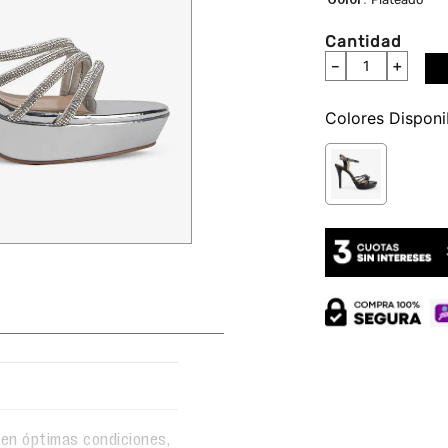
Cantidad
－
＋
Colores
en óptimas condiciones,