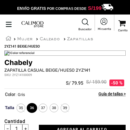
S/
199
ENVÍO GRATIS
POR COMPRAS DESDE
Mujer
Calzado
Zapatillas
2YZ141 BEIGE/HUESO
(*)Color referencial
Chabely
ZAPATILLA CASUAL BEIGE/HUESO 2YZ141
SKU
:
2YZ14100009
S/
159
.
90
S/
79
.
95
50 %
:
Gris
Talla
35
36
37
38
39
Cantidad
－
＋
AGREGAR AL CARRITO