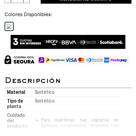
Colores
Material
Sintético
Tipo de
Sintético
planta
Cuidado
Para mantener tus zapatos en
del
óptimas condiciones, límpialos con
producto
un paño húmedo o un cepillo de