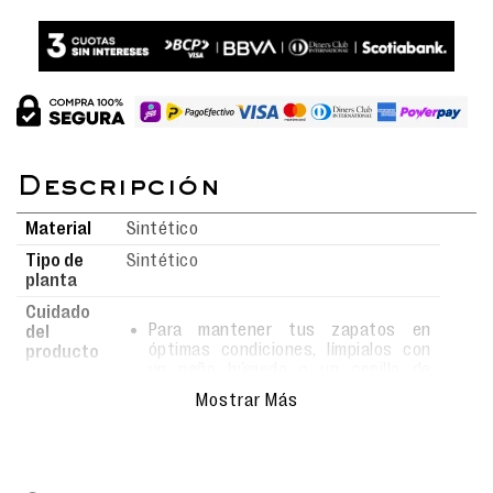
Material
Sintético
Tipo de
Sintético
planta
Cuidado
Para mantener tus zapatos en
del
óptimas condiciones, límpialos con
producto
un paño húmedo o un cepillo de
cerdas suaves usando agua y jabón.
Mostrar Más
Evita el uso de detergentes fuertes,
ya que podrían alterar el material.
Deja secar al aire libre, siempre bajo
sombra, y nunca los metas a la
lavadora para conservar su forma y