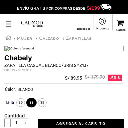
S/
199
ENVÍO GRATIS
POR COMPRAS DESDE
Mujer
Calzado
Zapatillas
(*)Color referencial
Chabely
ZAPATILLA CASUAL BLANCO/GRIS 2YZ137
SKU
:
2YZ13700011
S/
179
.
90
S/
89
.
95
50 %
:
BLANCO
Talla
35
38
39
Cantidad
－
＋
AGREGAR AL CARRITO