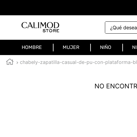
¿Qué deseas 
HOMBRE
MUJER
NIÑO
N
chabely-zapatilla-casual-de-pu-con-plataforma-
NO ENCONTR