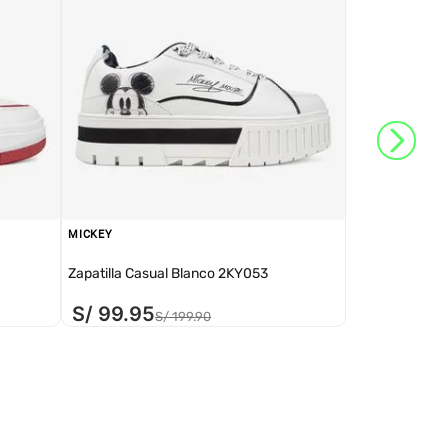
MICKEY
Zapatilla Casual Blanco 2KY053
S/
99
.
95
S/
199
.
90