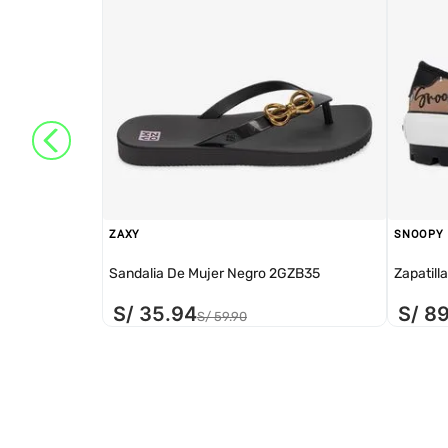
ZAXY
SNOOPY
Sandalia De Mujer Negro 2GZB35
Zapatill
S/
35
.
94
S/
8
S/
59
.
90