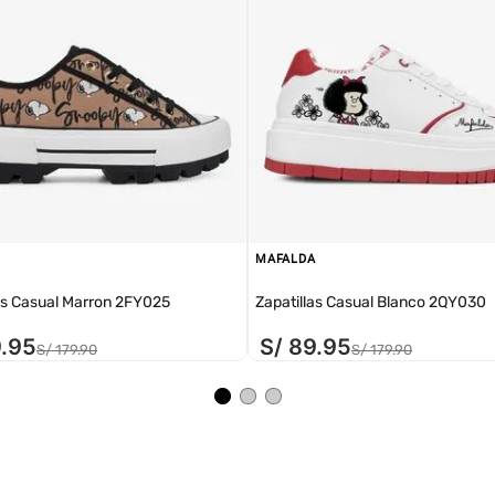
MAFALDA
as Casual Marron 2FY025
Zapatillas Casual Blanco 2QY030
9
.
95
S/
89
.
95
S/
179
.
90
S/
179
.
90