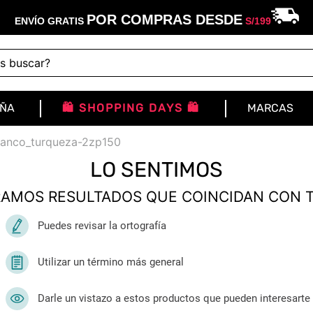
POR COMPRAS DESDE
ENVÍO GRATIS
S/
199
buscar?
IÑA
🛍️ SHOPPING DAYS 🛍️
MARCAS
blanco_turqueza-2zp150
LO SENTIMOS
AMOS RESULTADOS QUE COINCIDAN CON 
Puedes revisar la ortografía
Utilizar un término más general
Darle un vistazo a estos productos que pueden interesarte