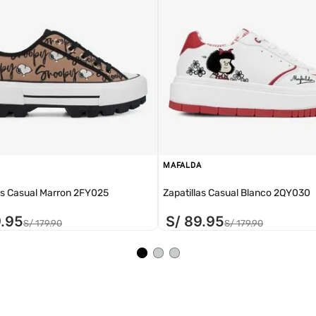
MAFALDA
as Casual Marron 2FY025
Zapatillas Casual Blanco 2QY030
9
.
95
S/
89
.
95
S/
179
.
90
S/
179
.
90