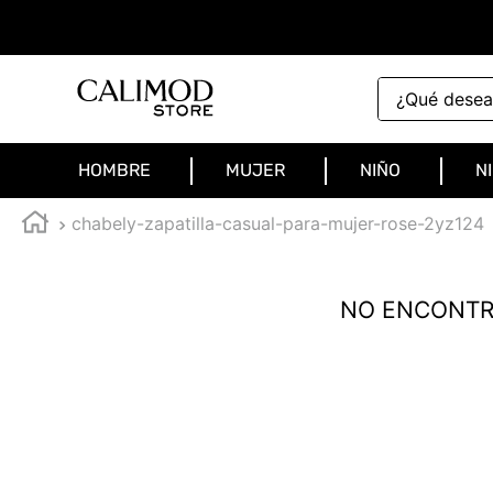
¿Qué deseas 
HOMBRE
MUJER
NIÑO
N
chabely-zapatilla-casual-para-mujer-rose-2yz124
NO ENCONTR