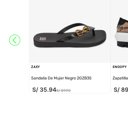
ZAXY
SNOOPY
Sandalia De Mujer Negro 2GZB35
Zapatill
S/
35
.
94
S/
8
S/
59
.
90