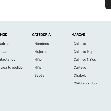
IMOD
CATEGORÍA
MARCAS
sotros
Hombres
Calimod
endas
Mujeres
Calimod Mujer
ntáctanos
Niño
Calimod Niños
trea tu pedido
Niña
Cartago
Bebés
Chabely
Children’s club