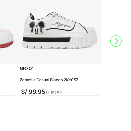
MICKEY
Zapatilla Casual Blanco 2KY053
S/
99
.
95
S/
199
.
90