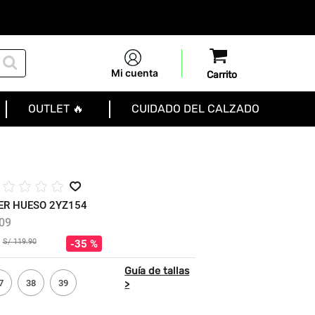
Mi cuenta
OUTLET 🔥
CUIDADO DEL CALZADO
☆
☆
☆
☆
ER HUESO 2YZ154
09
S/
119
.
90
35 %
7
38
39