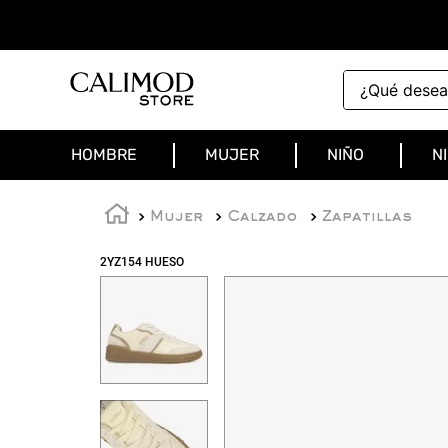
¿Qué deseas 
HOMBRE
MUJER
NIÑO
N
Mujer
Calzado
Zapatillas
2YZ154 HUESO