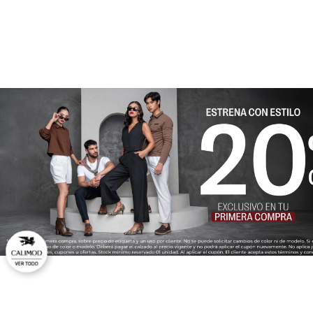
★
★
★
★
★
Tu nombre
Dirección de email
Escribe un comentario