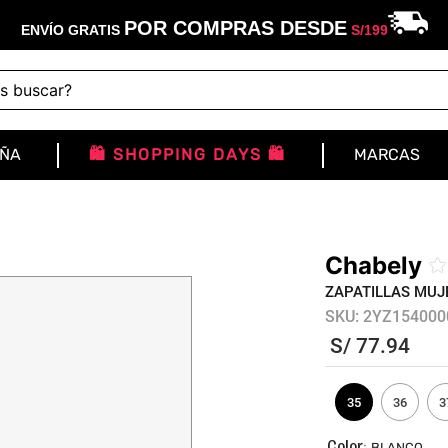
POR COMPRAS DESDE
ENVÍO GRATIS
S/
199
buscar?
IÑA
🛍️ SHOPPING DAYS 🛍️
MARCAS
Chabely
☆
ZAPATILLAS MUJ
SKU
:
2YZ154000
S/
77
.
94
35
36
3
:
BLANCO