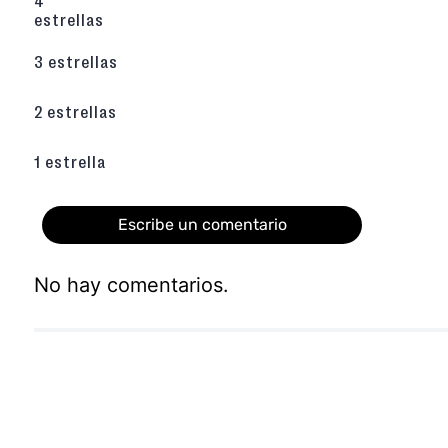
4
Confort Interior
: Forro y plantilla
TEXTIL
que
estrellas
frescura, manteniendo el pie cómod
prolongadas.
3 estrellas
Adquiérelas haciendo
haz click aquí
.
2 estrellas
1 estrella
Escribe un comentario
No hay comentarios.
Agregar comentario
Título
Califica el producto de 1 a 5 estrellas