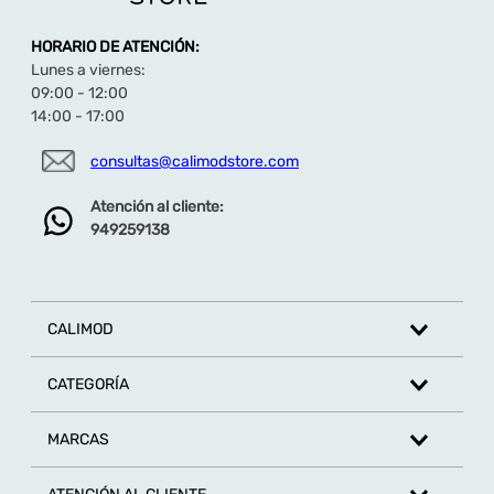
Máximo Frescor
: Revestimiento interior de
material
TEXTIL
diseñado para asegurar la
HORARIO DE ATENCIÓN:
transpirabilidad y suavidad en cada paso.
Lunes a viernes:
Adquiérelas haciendo
haz click aquí
.
09:00 - 12:00
14:00 - 17:00
consultas@calimodstore.com
Atención al cliente:
949259138
CALIMOD
CATEGORÍA
MARCAS