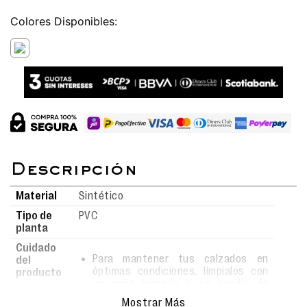
Colores
Material
Sintético
Tipo de
PVC
planta
Cuidado
Para mantener tus calzados en
del
óptimas condiciones, límpialos con
producto
un paño húmedo o un cepillo de
cerdas suaves usando agua y jabón.
Mostrar Más