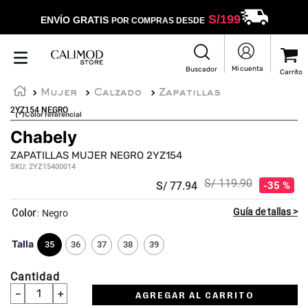
S/
199
ENVÍO GRATIS
POR COMPRAS DESDE
Mujer
Calzado
Zapatillas
2YZ154 NEGRO
(*)Color referencial
Chabely
ZAPATILLAS MUJER NEGRO 2YZ154
SKU
:
2YZ15400014
S/
119
.
90
S/
77
.
94
35 %
:
Negro
Talla
35
36
37
38
39
Cantidad
－
＋
AGREGAR AL CARRITO