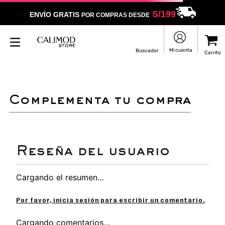
S/
199
ENVÍO GRATIS
POR COMPRAS DESDE
LO SENTIMOS
NO ENCONTRAMOS RESULTADOS QUE COINCIDAN CON
TU BÚSQUEDA
Puedes revisar la ortografía
Utilizar un término más general
Darle un vistazo a estos productos
que pueden interesarte