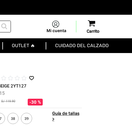
Mi cuenta
OUTLET 🔥
CUIDADO DEL CALZADO
☆
☆
☆
☆
EIGE 2YT127
15
S/
119
.
90
30 %
7
38
39