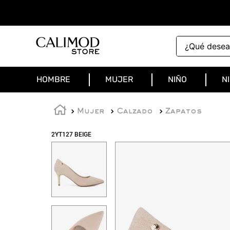
¿Qué deseas 
HOMBRE
MUJER
NIÑO
N
Mujer
Calzado
Zapatos
2YT127 BEIGE