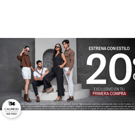
★
★
★
★
★
Tu nombre
Dirección de email
Escribe un comentario