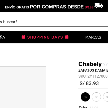
POR COMPRAS DESDE
ENVÍO GRATIS
S/
199
buscar?
IÑA
🛍️ SHOPPING DAYS 🛍️
MARCAS
Chabely
☆
ZAPATOS DAMA B
SKU
:
2YT127000
S/
83
.
93
35
36
3
:
BEIGE