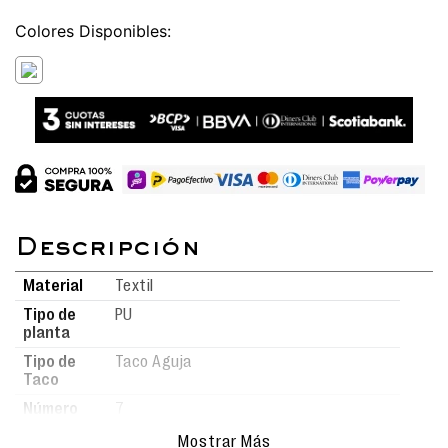
Colores
Material
Textil
Tipo de
PU
planta
Tipo de
Taco Aguja
Taco
Número
7
de taco
Mostrar Más