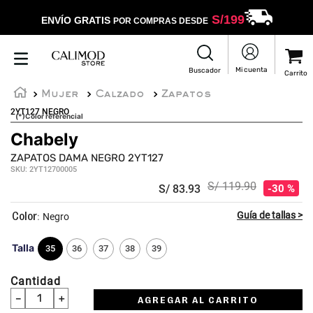
S/
199
ENVÍO GRATIS
POR COMPRAS DESDE
Mujer
Calzado
Zapatos
2YT127 NEGRO
(*)Color referencial
Chabely
ZAPATOS DAMA NEGRO 2YT127
SKU
:
2YT12700005
S/
119
.
90
S/
83
.
93
30 %
:
Negro
Talla
35
36
37
38
39
Cantidad
－
＋
AGREGAR AL CARRITO