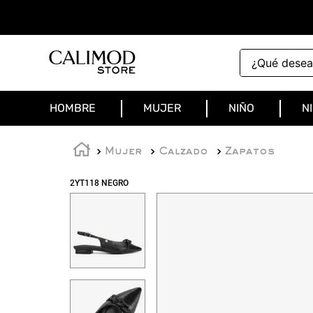
¿Qué deseas 
HOMBRE
MUJER
NIÑO
N
Mujer
Calzado
Zapatos
2YT118 NEGRO