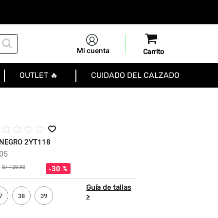
Mi cuenta
OUTLET 🔥
CUIDADO DEL CALZADO
☆
☆
☆
☆
NEGRO 2YT118
05
S/
129
.
90
30 %
7
38
39