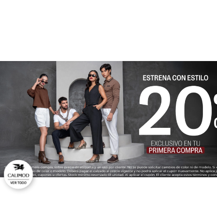
★
★
★
★
★
Tu nombre
Dirección de email
Escribe un comentario