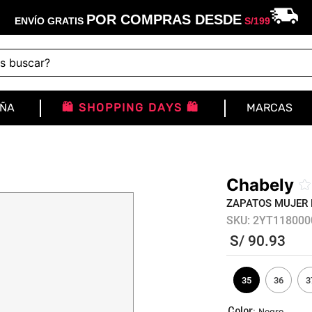
POR COMPRAS DESDE
ENVÍO GRATIS
S/
199
buscar?
IÑA
🛍️ SHOPPING DAYS 🛍️
MARCAS
Chabely
☆
ZAPATOS MUJER 
SKU
:
2YT118000
S/
90
.
93
35
36
3
:
Negro