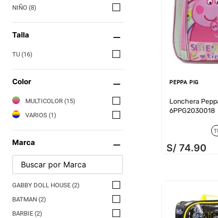
NIÑO
(
8
)
Talla
TU
(
16
)
Color
PEPPA PIG
MULTICOLOR
(
15
)
Lonchera Pepp
6PPG2030018
VARIOS
(
1
)
T
Marca
S/
74
.
90
GABBY DOLL HOUSE
(
2
)
BATMAN
(
2
)
BARBIE
(
2
)