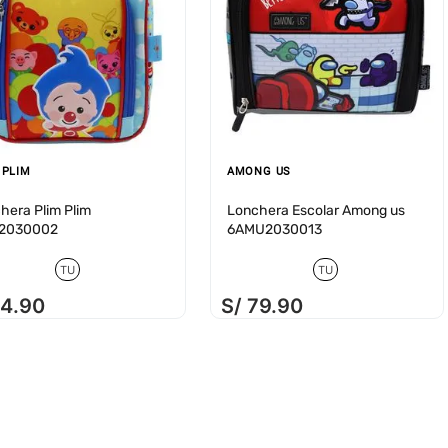
 PLIM
AMONG US
hera Plim Plim
Lonchera Escolar Among us
I2030002
6AMU2030013
TU
TU
74
.
90
S/
79
.
90