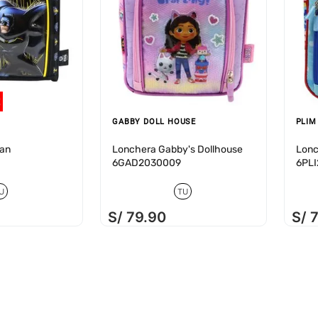
GABBY DOLL HOUSE
PLIM
an
Lonchera Gabby's Dollhouse
Lonc
6GAD2030009
6PL
U
TU
S/
79
.
90
S/