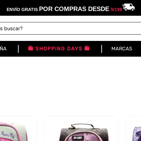
POR COMPRAS DESDE
ENVÍO GRATIS
S/
199
buscar?
IÑA
🛍️ SHOPPING DAYS 🛍️
MARCAS