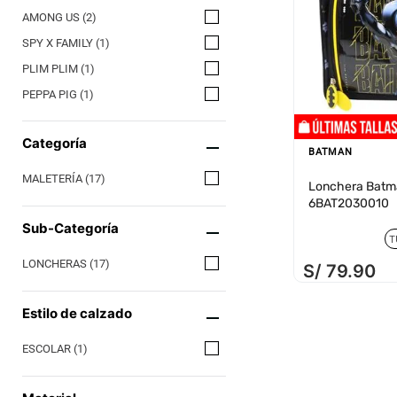
AMONG US
(
2
)
SPY X FAMILY
(
1
)
PLIM PLIM
(
1
)
PEPPA PIG
(
1
)
ONE PIECE
(
1
)
Categoría
MERLINA
(
1
)
BATMAN
MAFALDA
(
1
)
MALETERÍA
(
17
)
Lonchera Batm
Mostrar 3 más
6BAT2030010
Sub-Categoría
T
LONCHERAS
(
17
)
S/
79
.
90
Estilo de calzado
ESCOLAR
(
1
)