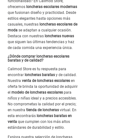
funcionalidad? En Calimod Store,
ofrecemos
loncheras escolares modernas
que fusionan diseño y practicidad. Desde
estilos elegantes hasta opciones más
casuales, nuestras
loncheras escolares de
moda
se adaptan a cualquier ocasión.
Destaca con nuestras
loncheras nuevas
que siguen las últimas tendencias y haz
de cada comida una experiencia única.
¿Dónde comprar loncheras escolares
baratas y de calidad?
Calimod Store es tu respuesta para
encontrar
loncheras baratas
y de calidad.
Nuestra
venta de loncheras escolares
en
oferta te brinda la oportunidad de adquirir
el
modelo de loncheras escolares
para
niños y niñas ideal y a precios accesibles.
No comprometas la calidad por el precio;
en nuestra
tienda de loncheras
virtual. En
esta encontrarás
loncheras baratas en
venta
que cumplen con los más altos
estándares de durabilidad y estilo.
Explora nuestra selección de loncheras,