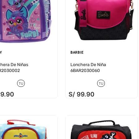
Y
BARBIE
hera De Niñas
Lonchera De Niña
R2030002
6BAR2030060
TU
TU
79
.
90
S/
99
.
90