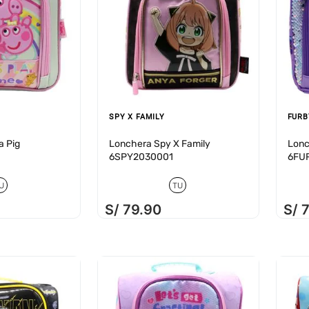
SPY X FAMILY
FURB
a Pig
Lonchera Spy X Family
Lonc
6SPY2030001
6FU
U
TU
S/
79
.
90
S/