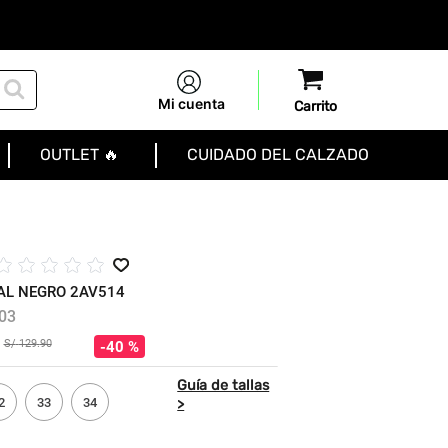
Mi cuenta
OUTLET 🔥
CUIDADO DEL CALZADO
☆
☆
☆
☆
☆
AL NEGRO 2AV514
03
S/
129
.
90
40 %
2
33
34