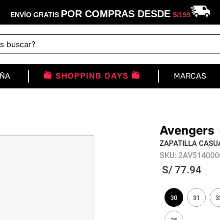
POR COMPRAS DESDE
ENVÍO GRATIS
S/
199
buscar?
IÑA
🛍️ SHOPPING DAYS 🛍️
MARCAS
Avengers
ZAPATILLA CASU
SKU
:
2AV514000
S/
77
.
94
30
31
3