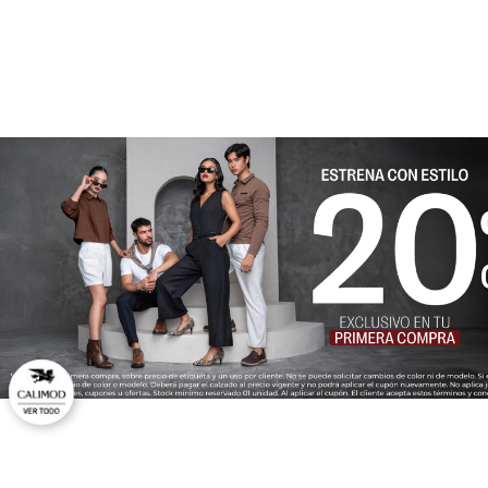
★
★
★
★
★
Tu nombre
Dirección de email
Escribe un comentario