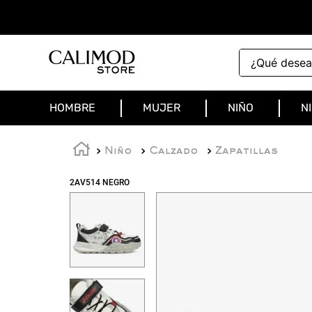
¿Qué deseas 
HOMBRE
MUJER
NIÑO
N
Niño
Calzado
Zapatillas
2AV514 NEGRO