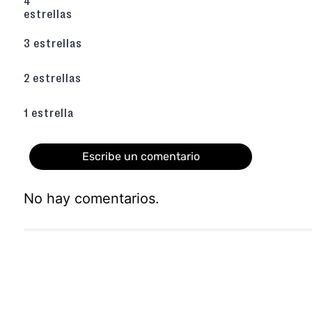
material clave que hace que la zapatilla sea
4
y flexible. Esto facilita el movimiento natu
estrellas
correr y saltar.
Ajuste Seguro y Rápido:
Cuenta con un sis
3 estrellas
que incluye cordones elásticos fijos y un
VELCRO REGULABLE. Este cierre doble aseg
permite que los niños se la pongan y quiten 
2 estrellas
Atributos Destacados:
Es liviana/flexible
permite un ajuste perfecto incluso durante e
Ideal para:
Uso diario, colegio (si está permit
1 estrella
cualquier actividad donde la comodidad y e
prioritarios.
Escribe un comentario
¡Una zapatilla práctica, cómoda y llena de 
todas las misiones de tu pequeño!
No hay comentarios.
Descubre más zapatillas para niños aquí.
Agregar comentario
Título
Califica el producto de 1 a 5 estrellas