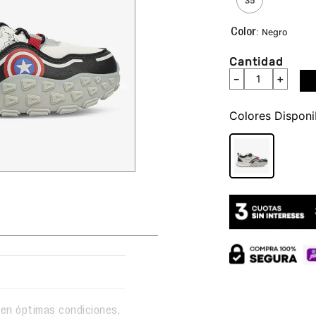
35
:
Negro
Cantidad
－
＋
Colores
en óptimas condiciones,