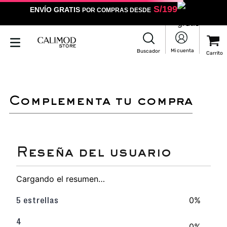
S/
199
ENVÍO GRATIS
POR COMPRAS DESDE
LO SENTIMOS
NO ENCONTRAMOS RESULTADOS QUE COINCIDAN CON
TU BÚSQUEDA
Puedes revisar la ortografía
Utilizar un término más general
Darle un vistazo a estos productos
que pueden interesarte