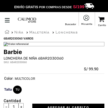
S/
199
ENVÍO GRATIS
POR COMPRAS DESDE
Niña
Maletería
Loncheras
6BAR2030060 VARIOS
(*)Color referencial
Barbie
LONCHERA DE NIÑA 6BAR2030060
SKU
:
6BAR2030060
S/
99
.
90
:
MULTICOLOR
Talla
TU
Cantidad
－
＋
AGREGAR AL CARRITO