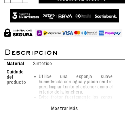
Material
Sintético
Cuidado
Utilice una esponja suave
del
humedecida con agua y jabón neutro
producto
para limpiar tanto el exterior como el
interior de la lonchera.
Evite frotar fuertemente las zonas
con impresiones o aplicaciones de
personajes para no dañar la
Mostrar Más
superficie ni los detalles
decorativos.
No usar detergentes fuertes ni
químicos abrasivos que puedan dejar