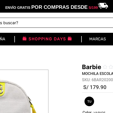
POR COMPRAS DESDE
ENVÍO GRATIS
S/
199
buscar?
IÑA
🛍️ SHOPPING DAYS 🛍️
MARCAS
Barbie
☆
MOCHILA ESCOLA
SKU
:
6BAR20200
S/
179
.
90
TU
:
VARIOS