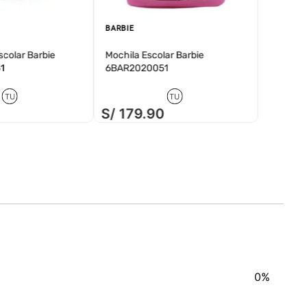
BARBIE
colar Barbie
Mochila Escolar Barbie
1
6BAR2020051
TU
TU
S/
179
.
90
S/
14
0%