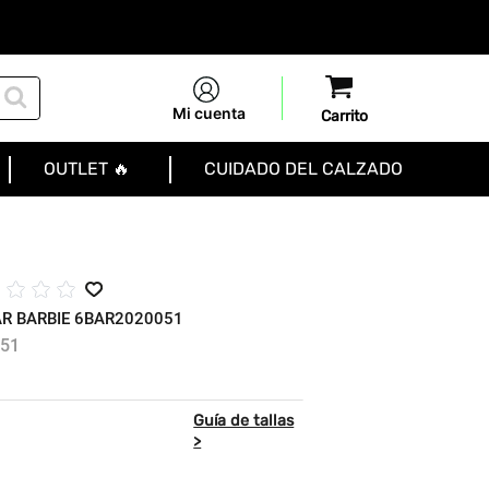
Mi cuenta
OUTLET 🔥
CUIDADO DEL CALZADO
☆
☆
☆
☆
R BARBIE 6BAR2020051
51