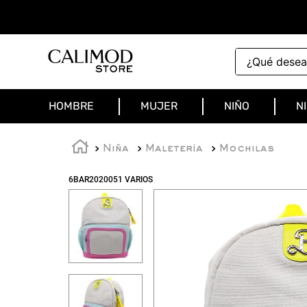
¿Qué deseas 
HOMBRE
MUJER
NIÑO
N
Niña
Maletería
Mochilas
6BAR2020051 VARIOS