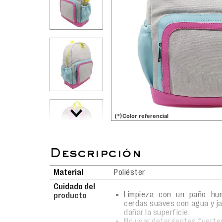
(*)Color referencial
Material
Poliéster
Cuidado del
Limpieza con un paño hum
producto
cerdas suaves con agua y j
dañar la superficie.
No usar detergentes fuerte