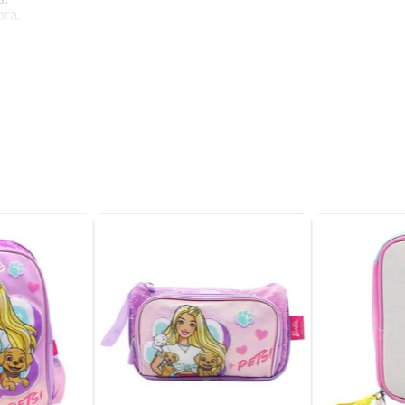
bra.
e.
tal.
.
 15 cm