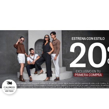
★
★
★
★
★
Tu nombre
Dirección de email
Escribe un comentario