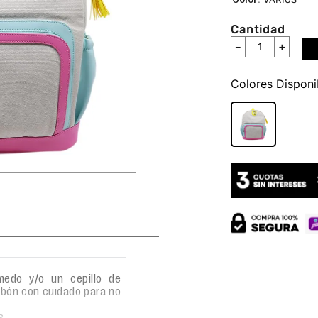
Cantidad
－
＋
Colores
edo y/o un cepillo de
abón con cuidado para no
s.