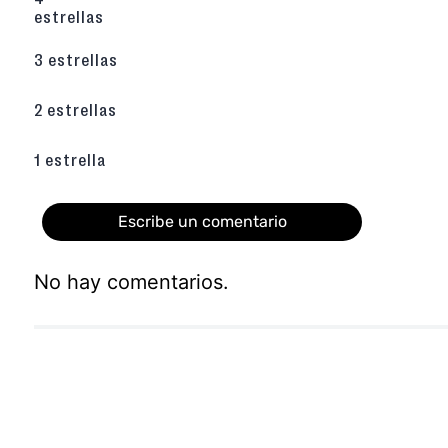
estrellas
3 estrellas
2 estrellas
1 estrella
Escribe un comentario
No hay comentarios.
Agregar comentario
Título
Califica el producto de 1 a 5 estrellas