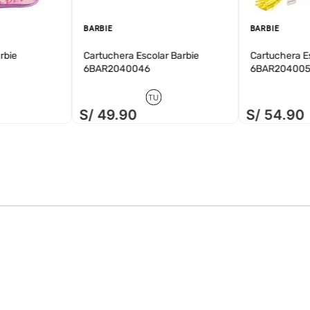
BARBIE
BARBIE
rbie
Cartuchera Escolar Barbie
Cartuchera Es
6BAR2040046
6BAR204005
TU
S/
49
.
90
S/
54
.
90