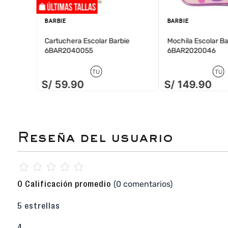
BARBIE
BARBIE
Cartuchera Escolar Barbie
Mochila Escolar Ba
6BAR2040055
6BAR2020046
TU
TU
S/
59
.
90
S/
149
.
90
☆
☆
☆
☆
☆
(0 comentarios)
0 Calificación promedio
5 estrellas
4