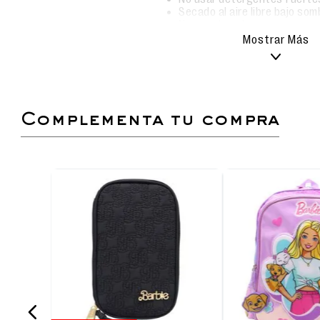
Secado al aire libre bajo som
No usar lavadora.
Mostrar Más
Mochila escolar con diseño exclusivo de Barbi
Asas acolchadas, resistentes y regulables.
Respaldar acolchado.
Compartimento principal amplio y bolsillo fron
complementa tu compra
Bolsillos laterales para botellas y accesorios
Ideal para niños y fans de Barbie.
Dimensiones: Alto 41 cm, Ancho 29 cm, Largo