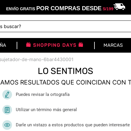
POR COMPRAS DESDE
ENVÍO GRATIS
S/
199
buscar?
IÑA
🛍️ SHOPPING DAYS 🛍️
MARCAS
n-sujetador-de-mano-6bar4430001
LO SENTIMOS
AMOS RESULTADOS QUE COINCIDAN CON 
Puedes revisar la ortografía
Utilizar un término más general
Darle un vistazo a estos productos que pueden interesarte