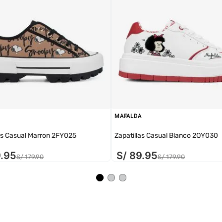
MAFALDA
as Casual Marron 2FY025
Zapatillas Casual Blanco 2QY030
9
.
95
S/
89
.
95
S/
179
.
90
S/
179
.
90