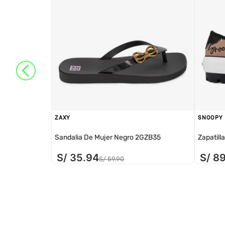
ZAXY
SNOOPY
Sandalia De Mujer Negro 2GZB35
Zapatill
S/
35
.
94
S/
8
S/
59
.
90