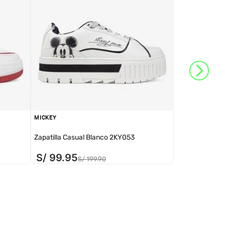
MICKEY
Zapatilla Casual Blanco 2KY053
S/
99
.
95
S/
199
.
90