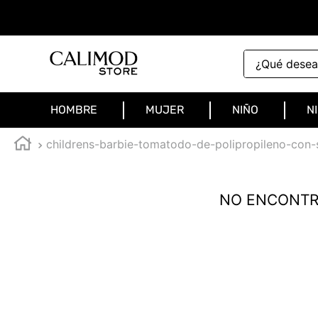
¿Qué deseas 
HOMBRE
MUJER
NIÑO
N
childrens-barbie-tomatodo-de-polipropileno-co
NO ENCONTR