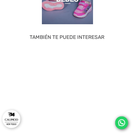
TAMBIÉN TE PUEDE INTERESAR
40 %
50 %
ZAXY
SNOOPY
Sandalia De Mujer Negro 2GZB35
Zapatillas Casual Marron 2FY025